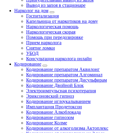
Вывод из запоя в стационаре
Нарколог на дом
Госпитализация
Капельница от наркотиков на дому
Наркологическая помощь
Наркологическая скорая
Помощь при передозировке
Прием нарколога
Снятие ломки
УБОД
Консультация нарколога онлайн
Кодирование
Кодирование препаратом Аквилонг
Кодирование препаратом Алгоминал
Кодирование препаратом Дисульфирам
Кодирование Двойной Блок
Электроимпульсная психотерапия
Эриксоновский гипноз
Кодирование иглоукалыванием
Имплантация Продетоксон
Кодирование Алкоблокада
Кодирование гипнозом
Кодирование Колме
Кодирование от алкоголизма Актоплекс