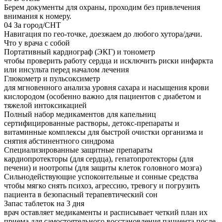
Берем документы для охраны, проходим без привлечения
внимания к номеру.
04
За город/СНТ
Навигация по гео-точке, доезжаем до любого хутора/дачи.
Что у врача с собой
Портативный кардиограф (ЭКГ) и тонометр
чтобы проверить работу сердца и исключить риски инфаркта
или инсульта перед началом лечения
Глюкометр и пульсоксиметр
для мгновенного анализа уровня сахара и насыщения крови
кислородом (особенно важно для пациентов с диабетом и
тяжелой интоксикацией
Полный набор медикаментов для капельниц
сертифицированные растворы, детокс-препараты и
витаминные комплексы для быстрой очистки организма и
снятия абстинентного синдрома
Специализированные защитные препараты
кардиопротекторы (для сердца), гепатопротекторы (для
печени) и ноотропы (для защиты клеток головного мозга)
Сильнодействующие успокоительные и сонные средства
чтобы мягко снять психоз, агрессию, тревогу и погрузить
пациента в безопасный терапевтический сон
Запас таблеток на 3 дня
врач оставляет медикаменты и расписывает четкий план их
приема для самостоятельного восстановления пациента после