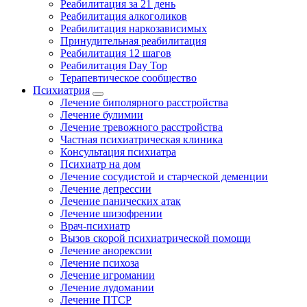
Реабилитация за 21 день
Реабилитация алкоголиков
Реабилитация наркозависимых
Принудительная реабилитация
Реабилитация 12 шагов
Реабилитация Day Top
Терапевтическое сообщество
Психиатрия
Лечение биполярного расстройства
Лечение булимии
Лечение тревожного расстройства
Частная психиатрическая клиника
Консультация психиатра
Психиатр на дом
Лечение сосудистой и старческой деменции
Лечение депрессии
Лечение панических атак
Лечение шизофрении
Врач-психиатр
Вызов скорой психиатрической помощи
Лечение анорексии
Лечение психоза
Лечение игромании
Лечение лудомании
Лечение ПТСР