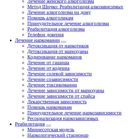
Лечение женского алкоголизма
Метод Шичко: Реабилитация алкозависимых
Лечение алкоголизма на дому
Помощь алкоголикам
Принудительное лечение алкоголизма
Реабилитация алкоголизма
Телефон доверия
Лечение наркомании
Детоксикация от наркотиков
Детоксикация от марихуаны
Кодирование наркоманов
Лечение от гашиша
Лечение от кодеина
Лечение солевой зависимости
Лечение созависимости
Лечение токсикомании
Лечение зависимости от марихуаны
Лечение зависимости от спайса
Лекарственная зависимость
Помощь наркоманам
Принудительное лечение наркозависимости
Ресоциализация наркозависимых
Реабилитация
Миннесотская модель
Наркологический стационар