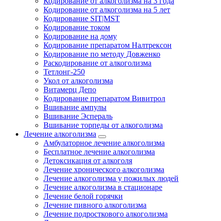
Кодирование от алкоголизма на 3 года
Кодирование от алкоголизма на 5 лет
Кодирование SIT|MST
Кодирование током
Кодирование на дому
Кодирование препаратом Налтрексон
Кодирование по методу Довженко
Раскодирование от алкоголизма
Тетлонг-250
Укол от алкоголизма
Витамерц Депо
Кодирование препаратом Вивитрол
Вшивание ампулы
Вшивание Эспераль
Вшивание торпеды от алкоголизма
Лечение алкоголизма
Амбулаторное лечение алкоголизма
Бесплатное лечение алкоголизма
Детоксикация от алкоголя
Лечение хронического алкоголизма
Лечение алкоголизма у пожилых людей
Лечение алкоголизма в стационаре
Лечение белой горячки
Лечение пивного алкоголизма
Лечение подросткового алкоголизма