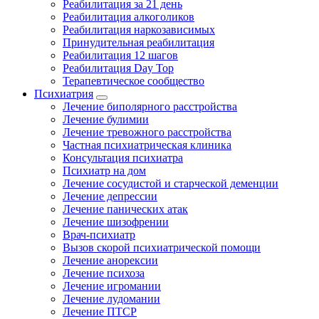
Реабилитация за 21 день
Реабилитация алкоголиков
Реабилитация наркозависимых
Принудительная реабилитация
Реабилитация 12 шагов
Реабилитация Day Top
Терапевтическое сообщество
Психиатрия
Лечение биполярного расстройства
Лечение булимии
Лечение тревожного расстройства
Частная психиатрическая клиника
Консультация психиатра
Психиатр на дом
Лечение сосудистой и старческой деменции
Лечение депрессии
Лечение панических атак
Лечение шизофрении
Врач-психиатр
Вызов скорой психиатрической помощи
Лечение анорексии
Лечение психоза
Лечение игромании
Лечение лудомании
Лечение ПТСР