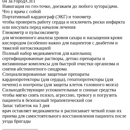
04
За город/СНТ
Навигация по гео-точке, доезжаем до любого хутора/дачи.
Что у врача с собой
Портативный кардиограф (ЭКГ) и тонометр
чтобы проверить работу сердца и исключить риски инфаркта
или инсульта перед началом лечения
Глюкометр и пульсоксиметр
для мгновенного анализа уровня сахара и насыщения крови
кислородом (особенно важно для пациентов с диабетом и
тяжелой интоксикацией
Полный набор медикаментов для капельниц
сертифицированные растворы, детокс-препараты и
витаминные комплексы для быстрой очистки организма и
снятия абстинентного синдрома
Специализированные защитные препараты
кардиопротекторы (для сердца), гепатопротекторы (для
печени) и ноотропы (для защиты клеток головного мозга)
Сильнодействующие успокоительные и сонные средства
чтобы мягко снять психоз, агрессию, тревогу и погрузить
пациента в безопасный терапевтический сон
Запас таблеток на 3 дня
врач оставляет медикаменты и расписывает четкий план их
приема для самостоятельного восстановления пациента после
уезда бригады