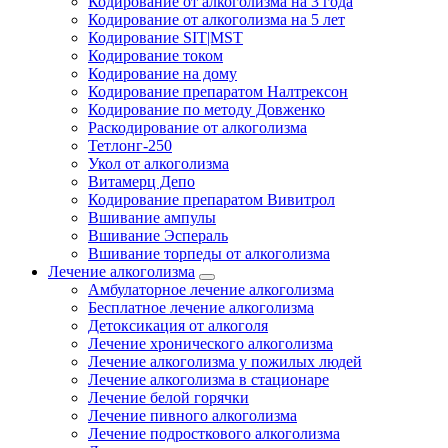
Кодирование от алкоголизма на 3 года
Кодирование от алкоголизма на 5 лет
Кодирование SIT|MST
Кодирование током
Кодирование на дому
Кодирование препаратом Налтрексон
Кодирование по методу Довженко
Раскодирование от алкоголизма
Тетлонг-250
Укол от алкоголизма
Витамерц Депо
Кодирование препаратом Вивитрол
Вшивание ампулы
Вшивание Эспераль
Вшивание торпеды от алкоголизма
Лечение алкоголизма
Амбулаторное лечение алкоголизма
Бесплатное лечение алкоголизма
Детоксикация от алкоголя
Лечение хронического алкоголизма
Лечение алкоголизма у пожилых людей
Лечение алкоголизма в стационаре
Лечение белой горячки
Лечение пивного алкоголизма
Лечение подросткового алкоголизма