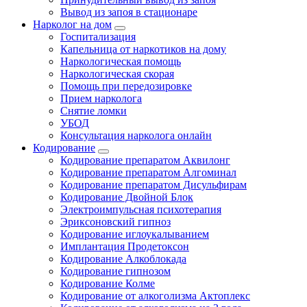
Вывод из запоя в стационаре
Нарколог на дом
Госпитализация
Капельница от наркотиков на дому
Наркологическая помощь
Наркологическая скорая
Помощь при передозировке
Прием нарколога
Снятие ломки
УБОД
Консультация нарколога онлайн
Кодирование
Кодирование препаратом Аквилонг
Кодирование препаратом Алгоминал
Кодирование препаратом Дисульфирам
Кодирование Двойной Блок
Электроимпульсная психотерапия
Эриксоновский гипноз
Кодирование иглоукалыванием
Имплантация Продетоксон
Кодирование Алкоблокада
Кодирование гипнозом
Кодирование Колме
Кодирование от алкоголизма Актоплекс