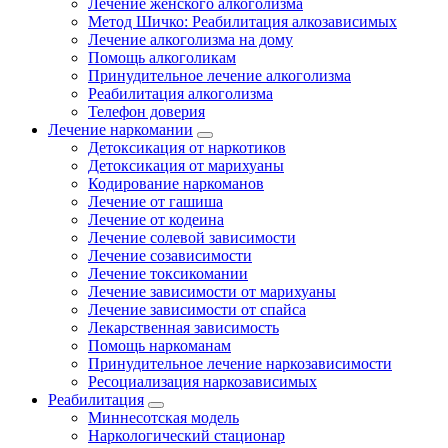
Лечение женского алкоголизма
Метод Шичко: Реабилитация алкозависимых
Лечение алкоголизма на дому
Помощь алкоголикам
Принудительное лечение алкоголизма
Реабилитация алкоголизма
Телефон доверия
Лечение наркомании
Детоксикация от наркотиков
Детоксикация от марихуаны
Кодирование наркоманов
Лечение от гашиша
Лечение от кодеина
Лечение солевой зависимости
Лечение созависимости
Лечение токсикомании
Лечение зависимости от марихуаны
Лечение зависимости от спайса
Лекарственная зависимость
Помощь наркоманам
Принудительное лечение наркозависимости
Ресоциализация наркозависимых
Реабилитация
Миннесотская модель
Наркологический стационар