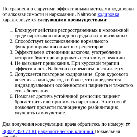
По сравнению с другими эффективными методами кодировки
от алкозависимости и наркомании, Naltrexon
кодировка
характеризуется
следующими преимуществами
:
Блокирует действие распространенных в молодежной
среде наркотиков опиоидного ряда и их производных.
Способствует восстановлению нормального
функционирования опиатных рецепторов.
Эффективен в отношении алкоголя, употребление
которого будет провоцировать негативную реакцию.
Не вызывает привыкания. При курсовой терапии
эффективность Naltrexon со временем не снижается.
Допускается повторное кодирование. Срок курсового
лечения – один-два года и более, что определяется
индивидуальными особенностями пациента и тяжестью
его заболевания.
Помогает достичь устойчивой ремиссии: пациент
бросает пить или принимать наркотики. Этот способ
позволяет провести полноценную реабилитацию,
улучшить самочувствие.
Для получения консультации врача обратитесь по номеру: ☎️
8(800) 350-73-81
наркологической клиники
Похмельная
служба.