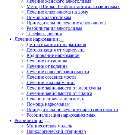
Лечение женского алкоголизма
Метод Шичко: Реабилитация алкозависимых
Лечение алкоголизма на дому
Помощь алкоголикам
Принудительное лечение алкоголизма
Реабилитация алкоголизма
Телефон доверия
Лечение наркомании
Детоксикация от наркотиков
Детоксикация от марихуаны
Кодирование наркоманов
Лечение от гашиша
Лечение от кодеина
Лечение солевой зависимости
Лечение созависимости
Лечение токсикомании
Лечение зависимости от марихуаны
Лечение зависимости от спайса
Лекарственная зависимость
Помощь наркоманам
Принудительное лечение наркозависимости
Ресоциализация наркозависимых
Реабилитация
Миннесотская модель
Наркологический стационар