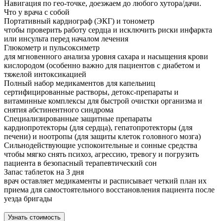
Навигация по гео-точке, доезжаем до любого хутора/дачи.
Что у врача с собой
Портативный кардиограф (ЭКГ) и тонометр
чтобы проверить работу сердца и исключить риски инфаркта
или инсульта перед началом лечения
Глюкометр и пульсоксиметр
для мгновенного анализа уровня сахара и насыщения крови
кислородом (особенно важно для пациентов с диабетом и
тяжелой интоксикацией
Полный набор медикаментов для капельниц
сертифицированные растворы, детокс-препараты и
витаминные комплексы для быстрой очистки организма и
снятия абстинентного синдрома
Специализированные защитные препараты
кардиопротекторы (для сердца), гепатопротекторы (для
печени) и ноотропы (для защиты клеток головного мозга)
Сильнодействующие успокоительные и сонные средства
чтобы мягко снять психоз, агрессию, тревогу и погрузить
пациента в безопасный терапевтический сон
Запас таблеток на 3 дня
врач оставляет медикаменты и расписывает четкий план их
приема для самостоятельного восстановления пациента после
уезда бригады
Узнать стоимость