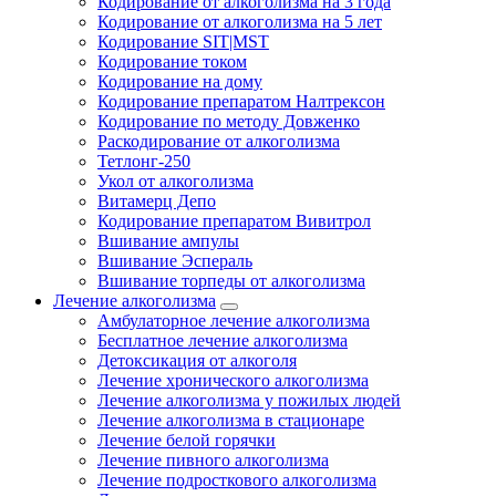
Кодирование от алкоголизма на 3 года
Кодирование от алкоголизма на 5 лет
Кодирование SIT|MST
Кодирование током
Кодирование на дому
Кодирование препаратом Налтрексон
Кодирование по методу Довженко
Раскодирование от алкоголизма
Тетлонг-250
Укол от алкоголизма
Витамерц Депо
Кодирование препаратом Вивитрол
Вшивание ампулы
Вшивание Эспераль
Вшивание торпеды от алкоголизма
Лечение алкоголизма
Амбулаторное лечение алкоголизма
Бесплатное лечение алкоголизма
Детоксикация от алкоголя
Лечение хронического алкоголизма
Лечение алкоголизма у пожилых людей
Лечение алкоголизма в стационаре
Лечение белой горячки
Лечение пивного алкоголизма
Лечение подросткового алкоголизма