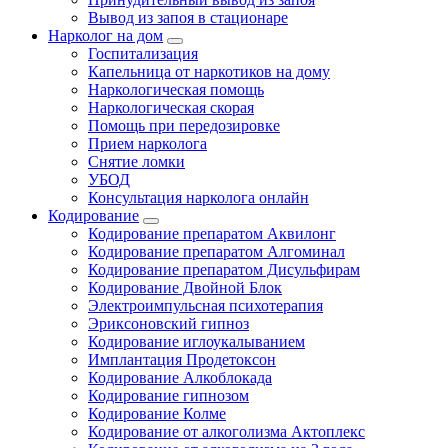
Вывод из запоя в стационаре
Нарколог на дом
Госпитализация
Капельница от наркотиков на дому
Наркологическая помощь
Наркологическая скорая
Помощь при передозировке
Прием нарколога
Снятие ломки
УБОД
Консультация нарколога онлайн
Кодирование
Кодирование препаратом Аквилонг
Кодирование препаратом Алгоминал
Кодирование препаратом Дисульфирам
Кодирование Двойной Блок
Электроимпульсная психотерапия
Эриксоновский гипноз
Кодирование иглоукалыванием
Имплантация Продетоксон
Кодирование Алкоблокада
Кодирование гипнозом
Кодирование Колме
Кодирование от алкоголизма Актоплекс