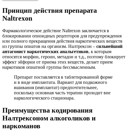
Принцип действия препарата
Naltrexon
Фармакологическое действие Naltrexon заключается в
блокировании опиоидных рецепторов для предупреждения
или полного прекращения действия наркотических веществ
из группы опиатов на организм. Налтрексон –
сильнейший
антагонист наркотических анальгетиков
, к которым
относятся морфин, героин, метадон и т.д., поэтому блокирует
эффект эйфории от приема этих веществ, делает прием
наркотиков опиатной группы бессмысленным.
Препарат поставляется в таблетированной форме
и в виде имплантата. Вариант для подкожного
вшивания (имплантат) предпочтительнее,
поскольку основная часть терапии проходит вне
наркологического стационара.
Преимущества кодирования
Налтрексоном алкоголиков и
наркоманов