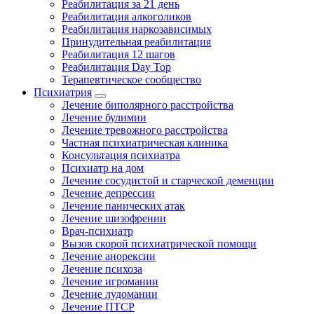
Реабилитация за 21 день
Реабилитация алкоголиков
Реабилитация наркозависимых
Принудительная реабилитация
Реабилитация 12 шагов
Реабилитация Day Top
Терапевтическое сообщество
Психиатрия
Лечение биполярного расстройства
Лечение булимии
Лечение тревожного расстройства
Частная психиатрическая клиника
Консультация психиатра
Психиатр на дом
Лечение сосудистой и старческой деменции
Лечение депрессии
Лечение панических атак
Лечение шизофрении
Врач-психиатр
Вызов скорой психиатрической помощи
Лечение анорексии
Лечение психоза
Лечение игромании
Лечение лудомании
Лечение ПТСР