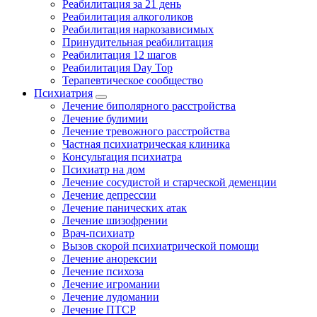
Реабилитация за 21 день
Реабилитация алкоголиков
Реабилитация наркозависимых
Принудительная реабилитация
Реабилитация 12 шагов
Реабилитация Day Top
Терапевтическое сообщество
Психиатрия
Лечение биполярного расстройства
Лечение булимии
Лечение тревожного расстройства
Частная психиатрическая клиника
Консультация психиатра
Психиатр на дом
Лечение сосудистой и старческой деменции
Лечение депрессии
Лечение панических атак
Лечение шизофрении
Врач-психиатр
Вызов скорой психиатрической помощи
Лечение анорексии
Лечение психоза
Лечение игромании
Лечение лудомании
Лечение ПТСР