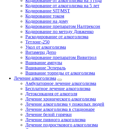
Кодирование от алкоголизма на 3 года
Кодирование от алкоголизма на 5 лет
Кодирование SIT|MST
Кодирование током
Кодирование на дому
Кодирование препаратом Налтрексон
Кодирование по методу Довженко
Раскодирование от алкоголизма
Тетлонг-250
Укол от алкоголизма
Витамерц Депо
Кодирование препаратом Вивитрол
Вшивание ампулы
Вшивание Эспераль
Вшивание торпеды от алкоголизма
Лечение алкоголизма
Амбулаторное лечение алкоголизма
Бесплатное лечение алкоголизма
Детоксикация от алкоголя
Лечение хронического алкоголизма
Лечение алкоголизма у пожилых людей
Лечение алкоголизма в стационаре
Лечение белой горячки
Лечение пивного алкоголизма
Лечение подросткового алкоголизма