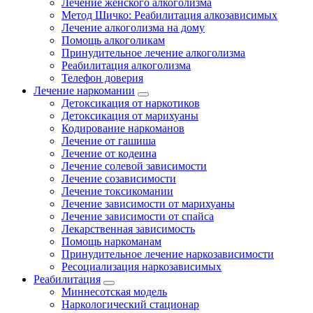
Лечение женского алкоголизма
Метод Шичко: Реабилитация алкозависимых
Лечение алкоголизма на дому
Помощь алкоголикам
Принудительное лечение алкоголизма
Реабилитация алкоголизма
Телефон доверия
Лечение наркомании
Детоксикация от наркотиков
Детоксикация от марихуаны
Кодирование наркоманов
Лечение от гашиша
Лечение от кодеина
Лечение солевой зависимости
Лечение созависимости
Лечение токсикомании
Лечение зависимости от марихуаны
Лечение зависимости от спайса
Лекарственная зависимость
Помощь наркоманам
Принудительное лечение наркозависимости
Ресоциализация наркозависимых
Реабилитация
Миннесотская модель
Наркологический стационар