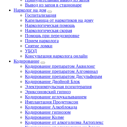
Вывод из запоя в стационаре
Нарколог на дом
Госпитализация
Капельница от наркотиков на дому
Наркологическая помощь
Наркологическая скорая
Помощь при передозировке
Прием нарколога
Снятие ломки
УБОД
Консультация нарколога онлайн
Кодирование
Кодирование препаратом Аквилонг
Кодирование препаратом Алгоминал
Кодирование препаратом Дисульфирам
Кодирование Двойной Блок
Электроимпульсная психотерапия
Эриксоновский гипноз
Кодирование иглоукалыванием
Имплантация Продетоксон
Кодирование Алкоблокада
Кодирование гипнозом
Кодирование Колме
Кодирование от алкоголизма Актоплекс