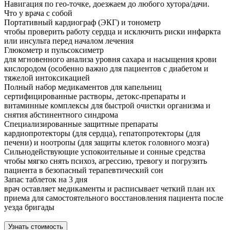
Навигация по гео-точке, доезжаем до любого хутора/дачи.
Что у врача с собой
Портативный кардиограф (ЭКГ) и тонометр
чтобы проверить работу сердца и исключить риски инфаркта
или инсульта перед началом лечения
Глюкометр и пульсоксиметр
для мгновенного анализа уровня сахара и насыщения крови
кислородом (особенно важно для пациентов с диабетом и
тяжелой интоксикацией
Полный набор медикаментов для капельниц
сертифицированные растворы, детокс-препараты и
витаминные комплексы для быстрой очистки организма и
снятия абстинентного синдрома
Специализированные защитные препараты
кардиопротекторы (для сердца), гепатопротекторы (для
печени) и ноотропы (для защиты клеток головного мозга)
Сильнодействующие успокоительные и сонные средства
чтобы мягко снять психоз, агрессию, тревогу и погрузить
пациента в безопасный терапевтический сон
Запас таблеток на 3 дня
врач оставляет медикаменты и расписывает четкий план их
приема для самостоятельного восстановления пациента после
уезда бригады
Узнать стоимость