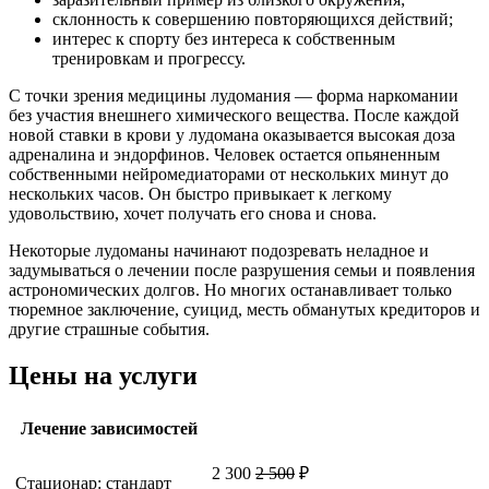
склонность к совершению повторяющихся действий;
интерес к спорту без интереса к собственным
тренировкам и прогрессу.
С точки зрения медицины лудомания — форма наркомании
без участия внешнего химического вещества. После каждой
новой ставки в крови у лудомана оказывается высокая доза
адреналина и эндорфинов. Человек остается опьяненным
собственными нейромедиаторами от нескольких минут до
нескольких часов. Он быстро привыкает к легкому
удовольствию, хочет получать его снова и снова.
Некоторые лудоманы начинают подозревать неладное и
задумываться о лечении после разрушения семьи и появления
астрономических долгов. Но многих останавливает только
тюремное заключение, суицид, месть обманутых кредиторов и
другие страшные события.
Цены на услуги
Лечение зависимостей
2 300
2 500
₽
Стационар: стандарт