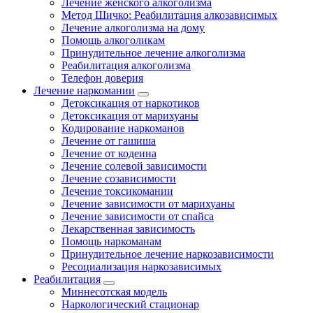
Лечение женского алкоголизма
Метод Шичко: Реабилитация алкозависимых
Лечение алкоголизма на дому
Помощь алкоголикам
Принудительное лечение алкоголизма
Реабилитация алкоголизма
Телефон доверия
Лечение наркомании
Детоксикация от наркотиков
Детоксикация от марихуаны
Кодирование наркоманов
Лечение от гашиша
Лечение от кодеина
Лечение солевой зависимости
Лечение созависимости
Лечение токсикомании
Лечение зависимости от марихуаны
Лечение зависимости от спайса
Лекарственная зависимость
Помощь наркоманам
Принудительное лечение наркозависимости
Ресоциализация наркозависимых
Реабилитация
Миннесотская модель
Наркологический стационар