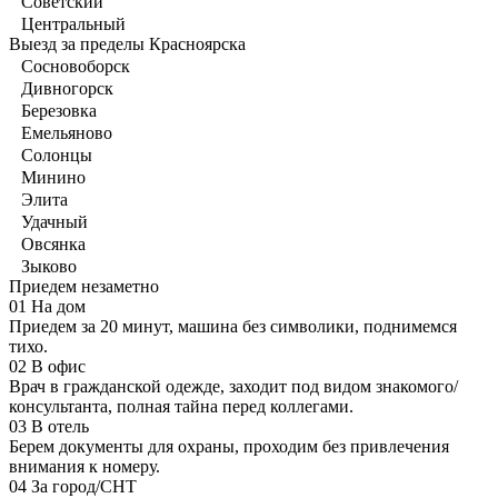
Советский
Центральный
Выезд за пределы Красноярска
Сосновоборск
Дивногорск
Березовка
Емельяново
Солонцы
Минино
Элита
Удачный
Овсянка
Зыково
Приедем незаметно
01
На дом
Приедем за 20 минут, машина без символики, поднимемся
тихо.
02
В офис
Врач в гражданской одежде, заходит под видом знакомого/
консультанта, полная тайна перед коллегами.
03
В отель
Берем документы для охраны, проходим без привлечения
внимания к номеру.
04
За город/СНТ