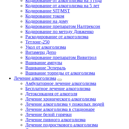
Кодирование от алкоголизма на 3 года
Кодирование от алкоголизма на 5 лет
Кодирование SIT|MST
Кодирование током
Кодирование на дому
Кодирование препаратом Налтрексон
Кодирование по методу Довженко
Раскодирование от алкоголизма
Тетлонг-250
Укол от алкоголизма
Витамерц Депо
Кодирование препаратом Вивитрол
Вшивание ампулы
Вшивание Эспераль
Вшивание торпеды от алкоголизма
Лечение алкоголизма
Амбулаторное лечение алкоголизма
Бесплатное лечение алкоголизма
Детоксикация от алкоголя
Лечение хронического алкоголизма
Лечение алкоголизма у пожилых людей
Лечение алкоголизма в стационаре
Лечение белой горячки
Лечение пивного алкоголизма
Лечение подросткового алкоголизма