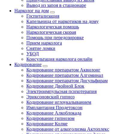
Вывод из запоя в стационаре
Нарколог на дом
Госпитализация
Капельница от наркотиков на дому
Наркологическая помощь
Наркологическая скорая
Помощь при передозировке
Прием нарколога
Снятие ломки
УБОД
Консультация нарколога онлайн
Кодирование
Кодирование препаратом Аквилонг
Кодирование препаратом Алгоминал
Кодирование препаратом Дисульфирам
Кодирование Двойной Блок
Электроимпульсная психотерапия
Эриксоновский гипноз
Кодирование иглоукалыванием
Имплантация Продетоксон
Кодирование Алкоблокада
Кодирование гипнозом
Кодирование Колме
Кодирование от алкоголизма Актоплекс