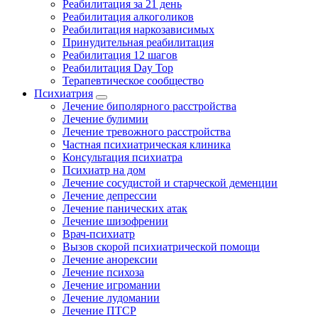
Реабилитация за 21 день
Реабилитация алкоголиков
Реабилитация наркозависимых
Принудительная реабилитация
Реабилитация 12 шагов
Реабилитация Day Top
Терапевтическое сообщество
Психиатрия
Лечение биполярного расстройства
Лечение булимии
Лечение тревожного расстройства
Частная психиатрическая клиника
Консультация психиатра
Психиатр на дом
Лечение сосудистой и старческой деменции
Лечение депрессии
Лечение панических атак
Лечение шизофрении
Врач-психиатр
Вызов скорой психиатрической помощи
Лечение анорексии
Лечение психоза
Лечение игромании
Лечение лудомании
Лечение ПТСР