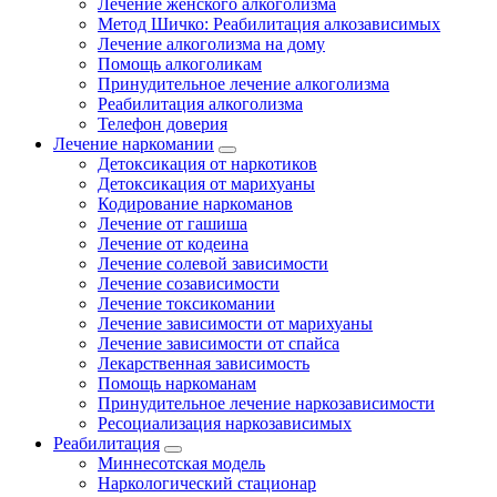
Лечение женского алкоголизма
Метод Шичко: Реабилитация алкозависимых
Лечение алкоголизма на дому
Помощь алкоголикам
Принудительное лечение алкоголизма
Реабилитация алкоголизма
Телефон доверия
Лечение наркомании
Детоксикация от наркотиков
Детоксикация от марихуаны
Кодирование наркоманов
Лечение от гашиша
Лечение от кодеина
Лечение солевой зависимости
Лечение созависимости
Лечение токсикомании
Лечение зависимости от марихуаны
Лечение зависимости от спайса
Лекарственная зависимость
Помощь наркоманам
Принудительное лечение наркозависимости
Ресоциализация наркозависимых
Реабилитация
Миннесотская модель
Наркологический стационар