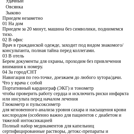
Удачный
Овсянка
Зыково
Приедем незаметно
01
На дом
Приедем за 20 минут, машина без символики, поднимемся
тихо.
02
В офис
Врач в гражданской одежде, заходит под видом знакомого/
консультанта, полная тайна перед коллегами.
03
В отель
Берем документы для охраны, проходим без привлечения
внимания к номеру.
04
За город/СНТ
Навигация по гео-точке, доезжаем до любого хутора/дачи.
Что у врача с собой
Портативный кардиограф (ЭКГ) и тонометр
чтобы проверить работу сердца и исключить риски инфаркта
или инсульта перед началом лечения
Глюкометр и пульсоксиметр
для мгновенного анализа уровня сахара и насыщения крови
кислородом (особенно важно для пациентов с диабетом и
тяжелой интоксикацией
Полный набор медикаментов для капельниц
сертифицированные растворы, детокс-препараты и