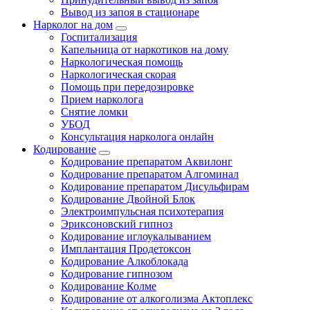
Вывод из запоя в стационаре
Нарколог на дом
Госпитализация
Капельница от наркотиков на дому
Наркологическая помощь
Наркологическая скорая
Помощь при передозировке
Прием нарколога
Снятие ломки
УБОД
Консультация нарколога онлайн
Кодирование
Кодирование препаратом Аквилонг
Кодирование препаратом Алгоминал
Кодирование препаратом Дисульфирам
Кодирование Двойной Блок
Электроимпульсная психотерапия
Эриксоновский гипноз
Кодирование иглоукалыванием
Имплантация Продетоксон
Кодирование Алкоблокада
Кодирование гипнозом
Кодирование Колме
Кодирование от алкоголизма Актоплекс