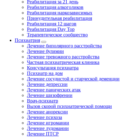
Реабилитация за 21 день
Реабилитация алкоголиков
Реабилитация наркозависимых
Принудительная реабилитация
Реабилитация 12 шагов
Реабилитация Day Top
Терапевтическое сообщество
Психиатрия
Лечение биполярного расстройства
Лечение булимии
Лечение тревожного расстройства
Частная психиатрическая клиника
Консультация психиатра
Психиатр на дом
Лечение сосудистой и старческой деменции
Лечение депрессии
Лечение панических атак
Лечение шизофрении
Врач-психиатр
Вызов скорой психиатрической помощи
Лечение анорексии
Лечение психоза
Лечение игромании
Лечение лудомании
Лечение ПТСР