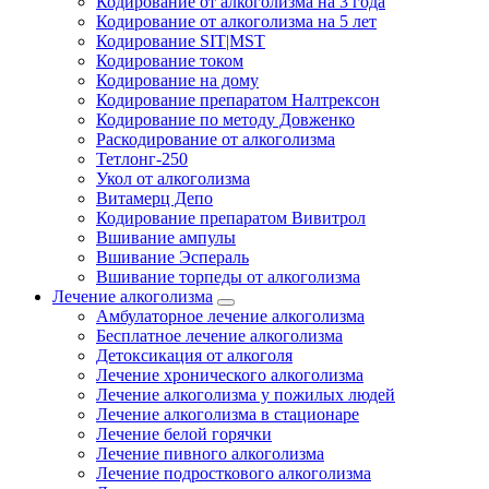
Кодирование от алкоголизма на 3 года
Кодирование от алкоголизма на 5 лет
Кодирование SIT|MST
Кодирование током
Кодирование на дому
Кодирование препаратом Налтрексон
Кодирование по методу Довженко
Раскодирование от алкоголизма
Тетлонг-250
Укол от алкоголизма
Витамерц Депо
Кодирование препаратом Вивитрол
Вшивание ампулы
Вшивание Эспераль
Вшивание торпеды от алкоголизма
Лечение алкоголизма
Амбулаторное лечение алкоголизма
Бесплатное лечение алкоголизма
Детоксикация от алкоголя
Лечение хронического алкоголизма
Лечение алкоголизма у пожилых людей
Лечение алкоголизма в стационаре
Лечение белой горячки
Лечение пивного алкоголизма
Лечение подросткового алкоголизма