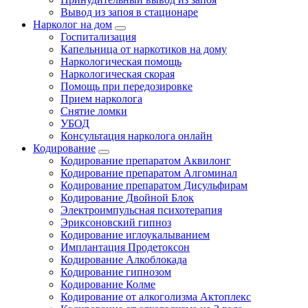
Вывод из запоя в стационаре
Нарколог на дом
Госпитализация
Капельница от наркотиков на дому
Наркологическая помощь
Наркологическая скорая
Помощь при передозировке
Прием нарколога
Снятие ломки
УБОД
Консультация нарколога онлайн
Кодирование
Кодирование препаратом Аквилонг
Кодирование препаратом Алгоминал
Кодирование препаратом Дисульфирам
Кодирование Двойной Блок
Электроимпульсная психотерапия
Эриксоновский гипноз
Кодирование иглоукалыванием
Имплантация Продетоксон
Кодирование Алкоблокада
Кодирование гипнозом
Кодирование Колме
Кодирование от алкоголизма Актоплекс