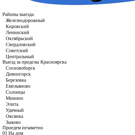
Районы выезда
Железнодорожный
Кировский
Ленинский
Октябрьский
Свердловский
Советский
Центральный
Выезд за пределы Красноярска
Сосновоборск
Дивногорск
Березовка
Емельяново
Солонцы
Минино
Элита
Удачный
Овсянка
Зыково
Приедем незаметно
01
На дом