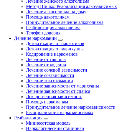
Лечение женского алкоголизма
Метод Шичко: Реабилитация алкозависимых
Лечение алкоголизма на дому
Помощь алкоголикам
Принудительное лечение алкоголизма
Реабилитация алкоголизма
Телефон доверия
Лечение наркомании
Детоксикация от наркотиков
Детоксикация от марихуаны
Кодирование наркоманов
Лечение от гашиша
Лечение от кодеина
Лечение солевой зависимости
Лечение созависимости
Лечение токсикомании
Лечение зависимости от марихуаны
Лечение зависимости от спайса
Лекарственная зависимость
Помощь наркоманам
Принудительное лечение наркозависимости
Ресоциализация наркозависимых
Реабилитация
Миннесотская модель
Наркологический стационар