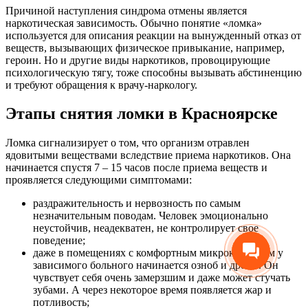
Причиной наступления синдрома отмены является
наркотическая зависимость. Обычно понятие «ломка»
используется для описания реакции на вынужденный отказ от
веществ, вызывающих физическое привыкание, например,
героин. Но и другие виды наркотиков, провоцирующие
психологическую тягу, тоже способны вызывать абстиненцию
и требуют обращения к врачу-наркологу.
Этапы снятия ломки в Красноярске
Ломка сигнализирует о том, что организм отравлен
ядовитыми веществами вследствие приема наркотиков. Она
начинается спустя 7 – 15 часов после приема веществ и
проявляется следующими симптомами:
раздражительность и нервозность по самым
незначительным поводам. Человек эмоционально
неустойчив, неадекватен, не контролирует свое
поведение;
даже в помещениях с комфортным микроклиматом у
зависимого больного начинается озноб и дрожь. Он
чувствует себя очень замерзшим и даже может стучать
зубами. А через некоторое время появляется жар и
потливость;