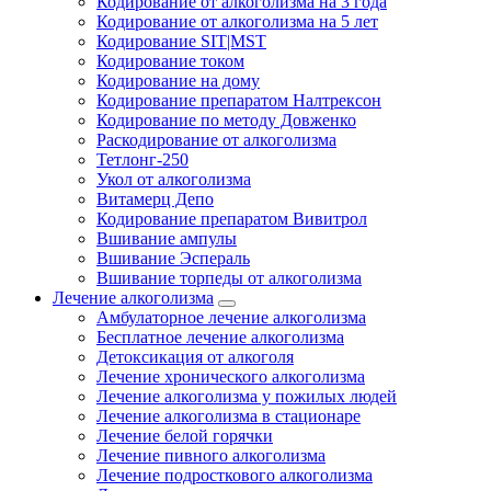
Кодирование от алкоголизма на 3 года
Кодирование от алкоголизма на 5 лет
Кодирование SIT|MST
Кодирование током
Кодирование на дому
Кодирование препаратом Налтрексон
Кодирование по методу Довженко
Раскодирование от алкоголизма
Тетлонг-250
Укол от алкоголизма
Витамерц Депо
Кодирование препаратом Вивитрол
Вшивание ампулы
Вшивание Эспераль
Вшивание торпеды от алкоголизма
Лечение алкоголизма
Амбулаторное лечение алкоголизма
Бесплатное лечение алкоголизма
Детоксикация от алкоголя
Лечение хронического алкоголизма
Лечение алкоголизма у пожилых людей
Лечение алкоголизма в стационаре
Лечение белой горячки
Лечение пивного алкоголизма
Лечение подросткового алкоголизма