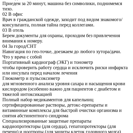
Приедем за 20 минут, машина без символики, поднимемся
тихо.
02
В офис
Врач в гражданской одежде, заходит под видом знакомого/
консультанта, полная тайна перед коллегами.
03
В отель
Берем документы для охраны, проходим без привлечения
внимания к номеру.
04
За город/СНТ
Навигация по гео-точке, доезжаем до любого хутора/дачи.
Что у врача с собой
Портативный кардиограф (ЭКГ) и тонометр
чтобы проверить работу сердца и исключить риски инфаркта
или инсульта перед началом лечения
Глюкометр и пульсоксиметр
для мгновенного анализа уровня сахара и насыщения крови
кислородом (особенно важно для пациентов с диабетом и
тяжелой интоксикацией
Полный набор медикаментов для капельниц
сертифицированные растворы, детокс-препараты и
витаминные комплексы для быстрой очистки организма и
снятия абстинентного синдрома
Специализированные защитные препараты
кардиопротекторы (для сердца), гепатопротекторы (для
печени) и ноотропы (для защиты клеток головного мозга)