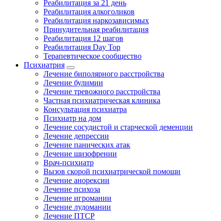
Реабилитация за 21 день
Реабилитация алкоголиков
Реабилитация наркозависимых
Принудительная реабилитация
Реабилитация 12 шагов
Реабилитация Day Top
Терапевтическое сообщество
Психиатрия
Лечение биполярного расстройства
Лечение булимии
Лечение тревожного расстройства
Частная психиатрическая клиника
Консультация психиатра
Психиатр на дом
Лечение сосудистой и старческой деменции
Лечение депрессии
Лечение панических атак
Лечение шизофрении
Врач-психиатр
Вызов скорой психиатрической помощи
Лечение анорексии
Лечение психоза
Лечение игромании
Лечение лудомании
Лечение ПТСР