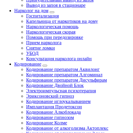
Вывод из запоя в стационаре
Нарколог на дом
Госпитализация
Капельница от наркотиков на дому
Наркологическая помощь
Наркологическая скорая
Помощь при передозировке
Прием нарколога
Снятие ломки
УБОД
Консультация нарколога онлайн
Кодирование
Кодирование препаратом Аквилонг
Кодирование препаратом Алгоминал
Кодирование препаратом Дисульфирам
Кодирование Двойной Блок
Электроимпульсная психотерапия
Эриксоновский гипноз
Кодирование иглоукалыванием
Имплантация Продетоксон
Кодирование Алкоблокада
Кодирование гипнозом
Кодирование Колме
Кодирование от алкоголизма Актоплекс