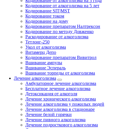
Кодирование от алкоголизма на 3 года
Кодирование от алкоголизма на 5 лет
Кодирование SIT|MST
Кодирование током
Кодирование на дому
Кодирование препаратом Налтрексон
Кодирование по методу Довженко
Раскодирование от алкоголизма
Тетлонг-250
Укол от алкоголизма
Витамерц Депо
Кодирование препаратом Вивитрол
Вшивание ампулы
Вшивание Эспераль
Вшивание торпеды от алкоголизма
Лечение алкоголизма
Амбулаторное лечение алкоголизма
Бесплатное лечение алкоголизма
Детоксикация от алкоголя
Лечение хронического алкоголизма
Лечение алкоголизма у пожилых людей
Лечение алкоголизма в стационаре
Лечение белой горячки
Лечение пивного алкоголизма
Лечение подросткового алкоголизма