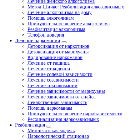
Лечение женского алкоголизма
Метод Шичко: Реабилитация алкозависимых
Лечение алкоголизма на дому
Помощь алкоголикам
Принудительное лечение алкоголизма
Реабилитация алкоголизма
Телефон доверия
Лечение наркомании
Детоксикация от наркотиков
Детоксикация от марихуаны
Кодирование наркоманов
Лечение от гашиша
Лечение от кодеина
Лечение солевой зависимости
Лечение созависимости
Лечение токсикомании
Лечение зависимости от марихуаны
Лечение зависимости от спайса
Лекарственная зависимость
Помощь наркоманам
Принудительное лечение наркозависимости
Ресоциализация наркозависимых
Реабилитация
Миннесотская модель
Наркологический стационар