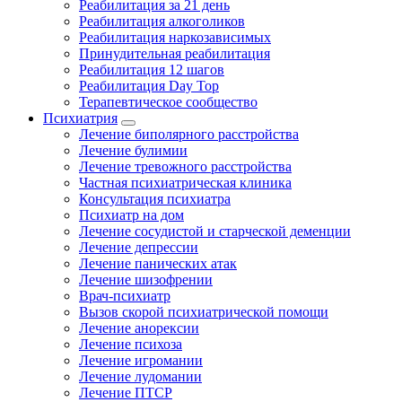
Реабилитация за 21 день
Реабилитация алкоголиков
Реабилитация наркозависимых
Принудительная реабилитация
Реабилитация 12 шагов
Реабилитация Day Top
Терапевтическое сообщество
Психиатрия
Лечение биполярного расстройства
Лечение булимии
Лечение тревожного расстройства
Частная психиатрическая клиника
Консультация психиатра
Психиатр на дом
Лечение сосудистой и старческой деменции
Лечение депрессии
Лечение панических атак
Лечение шизофрении
Врач-психиатр
Вызов скорой психиатрической помощи
Лечение анорексии
Лечение психоза
Лечение игромании
Лечение лудомании
Лечение ПТСР