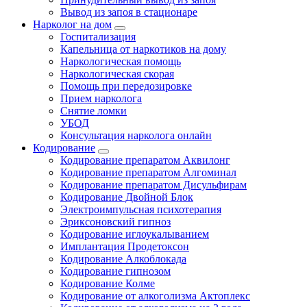
Вывод из запоя в стационаре
Нарколог на дом
Госпитализация
Капельница от наркотиков на дому
Наркологическая помощь
Наркологическая скорая
Помощь при передозировке
Прием нарколога
Снятие ломки
УБОД
Консультация нарколога онлайн
Кодирование
Кодирование препаратом Аквилонг
Кодирование препаратом Алгоминал
Кодирование препаратом Дисульфирам
Кодирование Двойной Блок
Электроимпульсная психотерапия
Эриксоновский гипноз
Кодирование иглоукалыванием
Имплантация Продетоксон
Кодирование Алкоблокада
Кодирование гипнозом
Кодирование Колме
Кодирование от алкоголизма Актоплекс