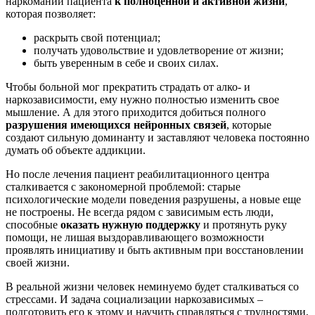
наркомании пациента
к полноценной и активной жизни
,
которая позволяет:
раскрыть свой потенциал;
получать удовольствие и удовлетворение от жизни;
быть уверенным в себе и своих силах.
Чтобы больной мог прекратить страдать от алко- и
наркозависимости, ему нужно полностью изменить свое
мышление. А для этого приходится добиться полного
разрушения имеющихся нейронных связей
, которые
создают сильную доминанту и заставляют человека постоянно
думать об объекте аддикции.
Но после лечения пациент реабилитационного центра
сталкивается с закономерной проблемой: старые
психологические модели поведения разрушены, а новые еще
не построены. Не всегда рядом с зависимым есть люди,
способные
оказать нужную поддержку
и протянуть руку
помощи, не лишая выздоравливающего возможности
проявлять инициативу и быть активным при восстановлении
своей жизни.
В реальной жизни человек неминуемо будет сталкиваться со
стрессами. И задача социализации наркозависимых –
подготовить его к этому и научить справляться с трудностями,