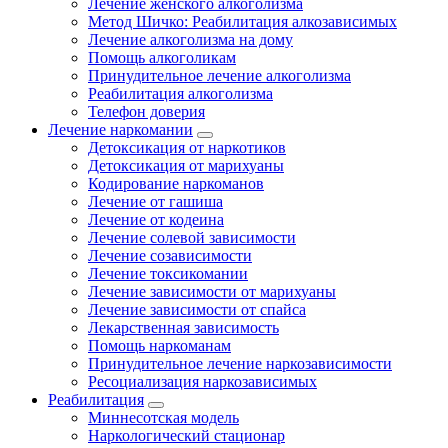
Лечение женского алкоголизма
Метод Шичко: Реабилитация алкозависимых
Лечение алкоголизма на дому
Помощь алкоголикам
Принудительное лечение алкоголизма
Реабилитация алкоголизма
Телефон доверия
Лечение наркомании
Детоксикация от наркотиков
Детоксикация от марихуаны
Кодирование наркоманов
Лечение от гашиша
Лечение от кодеина
Лечение солевой зависимости
Лечение созависимости
Лечение токсикомании
Лечение зависимости от марихуаны
Лечение зависимости от спайса
Лекарственная зависимость
Помощь наркоманам
Принудительное лечение наркозависимости
Ресоциализация наркозависимых
Реабилитация
Миннесотская модель
Наркологический стационар