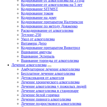
Кодирование от алкоголизма на 3 года
Кодирование от алкоголизма на 5 лет
Кодирование SIT|MST
Кодирование током
Кодирование на дому
Кодирование препаратом Налтрексон
Кодирование по методу Довженко
Раскодирование от алкоголизма
Тетлонг-250
Укол от алкоголизма
Витамерц Депо
Кодирование препаратом Вивитрол
Вшивание ампулы
Вшивание Эспераль
Вшивание торпеды от алкоголизма
Лечение алкоголизма
Амбулаторное лечение алкоголизма
Бесплатное лечение алкоголизма
Детоксикация от алкоголя
Лечение хронического алкоголизма
Лечение алкоголизма у пожилых людей
Лечение алкоголизма в стационаре
Лечение белой горячки
Лечение пивного алкоголизма
Лечение подросткового алкоголизма