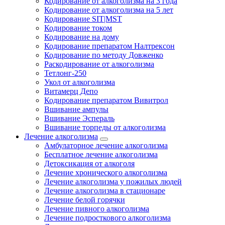
Кодирование от алкоголизма на 3 года
Кодирование от алкоголизма на 5 лет
Кодирование SIT|MST
Кодирование током
Кодирование на дому
Кодирование препаратом Налтрексон
Кодирование по методу Довженко
Раскодирование от алкоголизма
Тетлонг-250
Укол от алкоголизма
Витамерц Депо
Кодирование препаратом Вивитрол
Вшивание ампулы
Вшивание Эспераль
Вшивание торпеды от алкоголизма
Лечение алкоголизма
Амбулаторное лечение алкоголизма
Бесплатное лечение алкоголизма
Детоксикация от алкоголя
Лечение хронического алкоголизма
Лечение алкоголизма у пожилых людей
Лечение алкоголизма в стационаре
Лечение белой горячки
Лечение пивного алкоголизма
Лечение подросткового алкоголизма