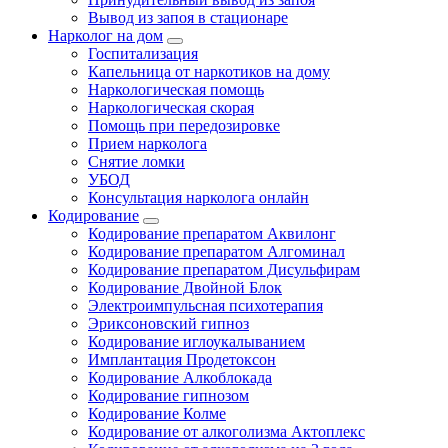
Вывод из запоя в стационаре
Нарколог на дом
Госпитализация
Капельница от наркотиков на дому
Наркологическая помощь
Наркологическая скорая
Помощь при передозировке
Прием нарколога
Снятие ломки
УБОД
Консультация нарколога онлайн
Кодирование
Кодирование препаратом Аквилонг
Кодирование препаратом Алгоминал
Кодирование препаратом Дисульфирам
Кодирование Двойной Блок
Электроимпульсная психотерапия
Эриксоновский гипноз
Кодирование иглоукалыванием
Имплантация Продетоксон
Кодирование Алкоблокада
Кодирование гипнозом
Кодирование Колме
Кодирование от алкоголизма Актоплекс