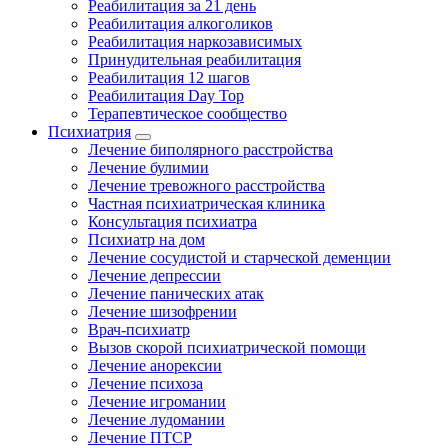
Реабилитация за 21 день
Реабилитация алкоголиков
Реабилитация наркозависимых
Принудительная реабилитация
Реабилитация 12 шагов
Реабилитация Day Top
Терапевтическое сообщество
Психиатрия
Лечение биполярного расстройства
Лечение булимии
Лечение тревожного расстройства
Частная психиатрическая клиника
Консультация психиатра
Психиатр на дом
Лечение сосудистой и старческой деменции
Лечение депрессии
Лечение панических атак
Лечение шизофрении
Врач-психиатр
Вызов скорой психиатрической помощи
Лечение анорексии
Лечение психоза
Лечение игромании
Лечение лудомании
Лечение ПТСР