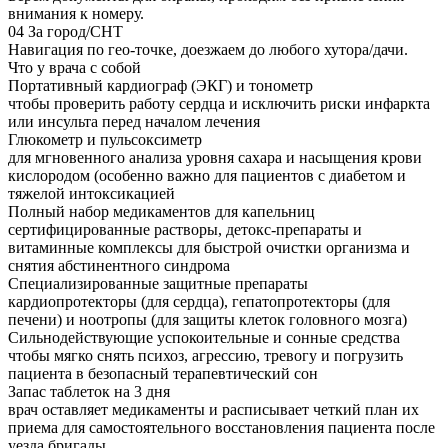
внимания к номеру.
04
За город/СНТ
Навигация по гео-точке, доезжаем до любого хутора/дачи.
Что у врача с собой
Портативный кардиограф (ЭКГ) и тонометр
чтобы проверить работу сердца и исключить риски инфаркта
или инсульта перед началом лечения
Глюкометр и пульсоксиметр
для мгновенного анализа уровня сахара и насыщения крови
кислородом (особенно важно для пациентов с диабетом и
тяжелой интоксикацией
Полный набор медикаментов для капельниц
сертифицированные растворы, детокс-препараты и
витаминные комплексы для быстрой очистки организма и
снятия абстинентного синдрома
Специализированные защитные препараты
кардиопротекторы (для сердца), гепатопротекторы (для
печени) и ноотропы (для защиты клеток головного мозга)
Сильнодействующие успокоительные и сонные средства
чтобы мягко снять психоз, агрессию, тревогу и погрузить
пациента в безопасный терапевтический сон
Запас таблеток на 3 дня
врач оставляет медикаменты и расписывает четкий план их
приема для самостоятельного восстановления пациента после
уезда бригады