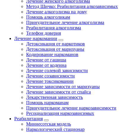
Лечение женского алкоголизма
Метод Шичко: Реабилитация алкозависимых
Лечение алкоголизма на дому
Помощь алкоголикам
Принудительное лечение алкоголизма
Реабилитация алкоголизма
Телефон доверия
Лечение наркомании
Детоксикация от наркотиков
Детоксикация от марихуаны
Кодирование наркоманов
Лечение от гашиша
Лечение от кодеина
Лечение солевой зависимости
Лечение созависимости
Лечение токсикомании
Лечение зависимости от марихуаны
Лечение зависимости от спайса
Лекарственная зависимость
Помощь наркоманам
Принудительное лечение наркозависимости
Ресоциализация наркозависимых
Реабилитация
Миннесотская модель
Наркологический стационар