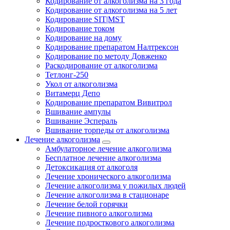
Кодирование от алкоголизма на 3 года
Кодирование от алкоголизма на 5 лет
Кодирование SIT|MST
Кодирование током
Кодирование на дому
Кодирование препаратом Налтрексон
Кодирование по методу Довженко
Раскодирование от алкоголизма
Тетлонг-250
Укол от алкоголизма
Витамерц Депо
Кодирование препаратом Вивитрол
Вшивание ампулы
Вшивание Эспераль
Вшивание торпеды от алкоголизма
Лечение алкоголизма
Амбулаторное лечение алкоголизма
Бесплатное лечение алкоголизма
Детоксикация от алкоголя
Лечение хронического алкоголизма
Лечение алкоголизма у пожилых людей
Лечение алкоголизма в стационаре
Лечение белой горячки
Лечение пивного алкоголизма
Лечение подросткового алкоголизма