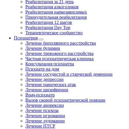
Реабилитация за 21 день
Реабилитация алкоголиков
Реабилитация наркозависимых
Принудительная реабилитация
Реабилитация 12 шагов
Реабилитация Day Top
Терапевтическое сообщество
Психиатрия
Лечение биполярного расстройства
Лечение булимии
Лечение тревожного расстройства
Частная психиатрическая клиника
Консультация психиатра
Психиатр на дом
Лечение сосудистой и старческой деменции
Лечение депрессии
Лечение панических атак
Лечение шизофрении
Врач-психиатр
Вызов скорой психиатрической помощи
Лечение анорексии
Лечение психоза
Лечение игромании
Лечение лудомании
Лечение ПТСР