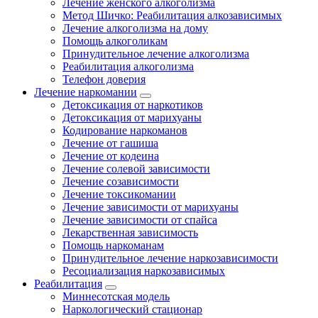
Лечение женского алкоголизма
Метод Шичко: Реабилитация алкозависимых
Лечение алкоголизма на дому
Помощь алкоголикам
Принудительное лечение алкоголизма
Реабилитация алкоголизма
Телефон доверия
Лечение наркомании
Детоксикация от наркотиков
Детоксикация от марихуаны
Кодирование наркоманов
Лечение от гашиша
Лечение от кодеина
Лечение солевой зависимости
Лечение созависимости
Лечение токсикомании
Лечение зависимости от марихуаны
Лечение зависимости от спайса
Лекарственная зависимость
Помощь наркоманам
Принудительное лечение наркозависимости
Ресоциализация наркозависимых
Реабилитация
Миннесотская модель
Наркологический стационар