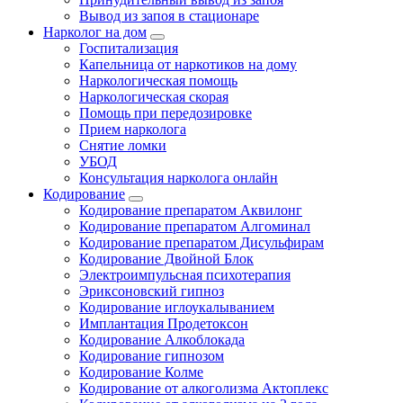
Вывод из запоя в стационаре
Нарколог на дом
Госпитализация
Капельница от наркотиков на дому
Наркологическая помощь
Наркологическая скорая
Помощь при передозировке
Прием нарколога
Снятие ломки
УБОД
Консультация нарколога онлайн
Кодирование
Кодирование препаратом Аквилонг
Кодирование препаратом Алгоминал
Кодирование препаратом Дисульфирам
Кодирование Двойной Блок
Электроимпульсная психотерапия
Эриксоновский гипноз
Кодирование иглоукалыванием
Имплантация Продетоксон
Кодирование Алкоблокада
Кодирование гипнозом
Кодирование Колме
Кодирование от алкоголизма Актоплекс