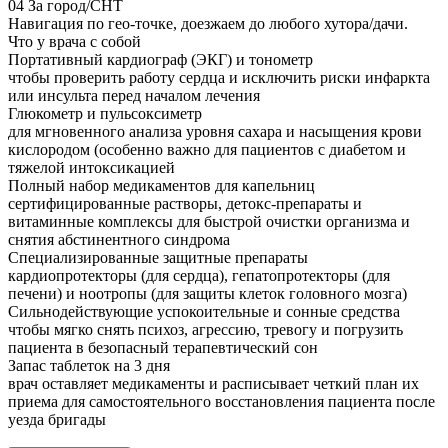
04
За город/СНТ
Навигация по гео-точке, доезжаем до любого хутора/дачи.
Что у врача с собой
Портативный кардиограф (ЭКГ) и тонометр
чтобы проверить работу сердца и исключить риски инфаркта
или инсульта перед началом лечения
Глюкометр и пульсоксиметр
для мгновенного анализа уровня сахара и насыщения крови
кислородом (особенно важно для пациентов с диабетом и
тяжелой интоксикацией
Полный набор медикаментов для капельниц
сертифицированные растворы, детокс-препараты и
витаминные комплексы для быстрой очистки организма и
снятия абстинентного синдрома
Специализированные защитные препараты
кардиопротекторы (для сердца), гепатопротекторы (для
печени) и ноотропы (для защиты клеток головного мозга)
Сильнодействующие успокоительные и сонные средства
чтобы мягко снять психоз, агрессию, тревогу и погрузить
пациента в безопасный терапевтический сон
Запас таблеток на 3 дня
врач оставляет медикаменты и расписывает четкий план их
приема для самостоятельного восстановления пациента после
уезда бригады