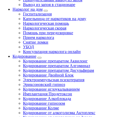
Вывод из запоя в стационаре
Нарколог на дом
Госпитализация
Капельница от наркотиков на дому
Наркологическая помощь
Наркологическая скорая
Помощь при передозировке
Прием нарколога
Снятие ломки
УБОД
Консультация нарколога онлайн
Кодирование
Кодирование препаратом Аквилонг
Кодирование препаратом Алгоминал
Кодирование препаратом Дисульфирам
Кодирование Двойной Блок
Электроимпульсная психотерапия
Эриксоновский гипноз
Кодирование иглоукалыванием
Имплантация Продетоксон
Кодирование Алкоблокада
Кодирование гипнозом
Кодирование Колме
Кодирование от алкоголизма Актоплекс