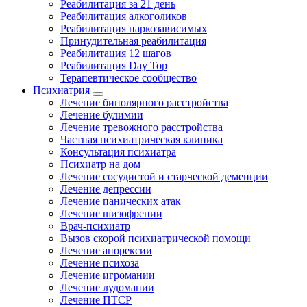
Реабилитация за 21 день
Реабилитация алкоголиков
Реабилитация наркозависимых
Принудительная реабилитация
Реабилитация 12 шагов
Реабилитация Day Top
Терапевтическое сообщество
Психиатрия
Лечение биполярного расстройства
Лечение булимии
Лечение тревожного расстройства
Частная психиатрическая клиника
Консультация психиатра
Психиатр на дом
Лечение сосудистой и старческой деменции
Лечение депрессии
Лечение панических атак
Лечение шизофрении
Врач-психиатр
Вызов скорой психиатрической помощи
Лечение анорексии
Лечение психоза
Лечение игромании
Лечение лудомании
Лечение ПТСР