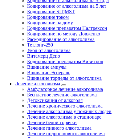
Кодирование от алкоголизма на 3 года
Кодирование от алкоголизма на 5 лет
Кодирование SIT|MST
Кодирование током
Кодирование на дому
Кодирование препаратом Налтрексон
Кодирование по методу Довженко
Раскодирование от алкоголизма
Тетлонг-250
Укол от алкоголизма
Витамерц Депо
Кодирование препаратом Вивитрол
Вшивание ампулы
Вшивание Эспераль
Вшивание торпеды от алкоголизма
Лечение алкоголизма
Амбулаторное лечение алкоголизма
Бесплатное лечение алкоголизма
Детоксикация от алкоголя
Лечение хронического алкоголизма
Лечение алкоголизма у пожилых людей
Лечение алкоголизма в стационаре
Лечение белой горячки
Лечение пивного алкоголизма
Лечение подросткового алкоголизма