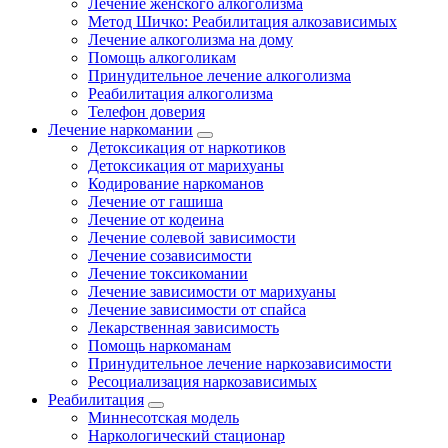
Лечение женского алкоголизма
Метод Шичко: Реабилитация алкозависимых
Лечение алкоголизма на дому
Помощь алкоголикам
Принудительное лечение алкоголизма
Реабилитация алкоголизма
Телефон доверия
Лечение наркомании
Детоксикация от наркотиков
Детоксикация от марихуаны
Кодирование наркоманов
Лечение от гашиша
Лечение от кодеина
Лечение солевой зависимости
Лечение созависимости
Лечение токсикомании
Лечение зависимости от марихуаны
Лечение зависимости от спайса
Лекарственная зависимость
Помощь наркоманам
Принудительное лечение наркозависимости
Ресоциализация наркозависимых
Реабилитация
Миннесотская модель
Наркологический стационар