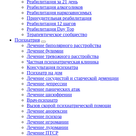
Реабилитация за 21 день
Реабилитация алкоголиков
Реабилитация наркозависимых
Принудительная реабилитация
Реабилитация 12 шагов
Реабилитация Day Top
Терапевтическое сообщество
Психиатрия
Лечение биполярного расстройства
Лечение булимии
Лечение тревожного расстройства
Частная психиатрическая клиника
Консультация психиатра
Психиатр на дом
Лечение сосудистой и старческой деменции
Лечение депрессии
Лечение панических атак
Лечение шизофрении
Врач-психиатр
Вызов скорой психиатрической помощи
Лечение анорексии
Лечение психоза
Лечение игромании
Лечение лудомании
Лечение ПТСР