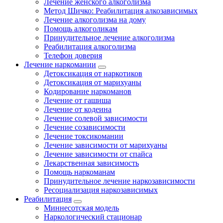
Лечение женского алкоголизма
Метод Шичко: Реабилитация алкозависимых
Лечение алкоголизма на дому
Помощь алкоголикам
Принудительное лечение алкоголизма
Реабилитация алкоголизма
Телефон доверия
Лечение наркомании
Детоксикация от наркотиков
Детоксикация от марихуаны
Кодирование наркоманов
Лечение от гашиша
Лечение от кодеина
Лечение солевой зависимости
Лечение созависимости
Лечение токсикомании
Лечение зависимости от марихуаны
Лечение зависимости от спайса
Лекарственная зависимость
Помощь наркоманам
Принудительное лечение наркозависимости
Ресоциализация наркозависимых
Реабилитация
Миннесотская модель
Наркологический стационар