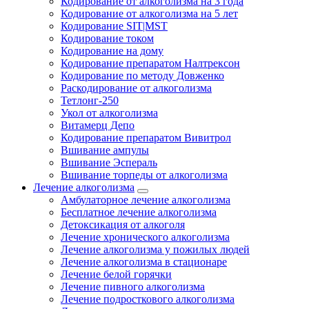
Кодирование от алкоголизма на 3 года
Кодирование от алкоголизма на 5 лет
Кодирование SIT|MST
Кодирование током
Кодирование на дому
Кодирование препаратом Налтрексон
Кодирование по методу Довженко
Раскодирование от алкоголизма
Тетлонг-250
Укол от алкоголизма
Витамерц Депо
Кодирование препаратом Вивитрол
Вшивание ампулы
Вшивание Эспераль
Вшивание торпеды от алкоголизма
Лечение алкоголизма
Амбулаторное лечение алкоголизма
Бесплатное лечение алкоголизма
Детоксикация от алкоголя
Лечение хронического алкоголизма
Лечение алкоголизма у пожилых людей
Лечение алкоголизма в стационаре
Лечение белой горячки
Лечение пивного алкоголизма
Лечение подросткового алкоголизма