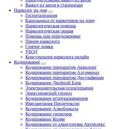
Вывод из запоя в стационаре
Нарколог на дом
Госпитализация
Капельница от наркотиков на дому
Наркологическая помощь
Наркологическая скорая
Помощь при передозировке
Прием нарколога
Снятие ломки
УБОД
Консультация нарколога онлайн
Кодирование
Кодирование препаратом Аквилонг
Кодирование препаратом Алгоминал
Кодирование препаратом Дисульфирам
Кодирование Двойной Блок
Электроимпульсная психотерапия
Эриксоновский гипноз
Кодирование иглоукалыванием
Имплантация Продетоксон
Кодирование Алкоблокада
Кодирование гипнозом
Кодирование Колме
Кодирование от алкоголизма Актоплекс