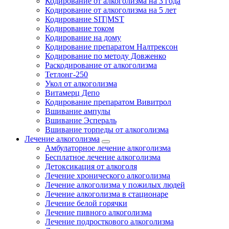
Кодирование от алкоголизма на 3 года
Кодирование от алкоголизма на 5 лет
Кодирование SIT|MST
Кодирование током
Кодирование на дому
Кодирование препаратом Налтрексон
Кодирование по методу Довженко
Раскодирование от алкоголизма
Тетлонг-250
Укол от алкоголизма
Витамерц Депо
Кодирование препаратом Вивитрол
Вшивание ампулы
Вшивание Эспераль
Вшивание торпеды от алкоголизма
Лечение алкоголизма
Амбулаторное лечение алкоголизма
Бесплатное лечение алкоголизма
Детоксикация от алкоголя
Лечение хронического алкоголизма
Лечение алкоголизма у пожилых людей
Лечение алкоголизма в стационаре
Лечение белой горячки
Лечение пивного алкоголизма
Лечение подросткового алкоголизма