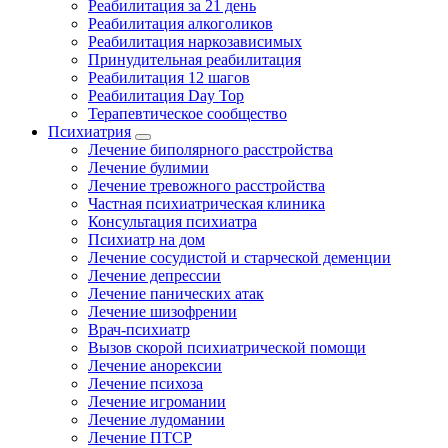
Реабилитация за 21 день
Реабилитация алкоголиков
Реабилитация наркозависимых
Принудительная реабилитация
Реабилитация 12 шагов
Реабилитация Day Top
Терапевтическое сообщество
Психиатрия
Лечение биполярного расстройства
Лечение булимии
Лечение тревожного расстройства
Частная психиатрическая клиника
Консультация психиатра
Психиатр на дом
Лечение сосудистой и старческой деменции
Лечение депрессии
Лечение панических атак
Лечение шизофрении
Врач-психиатр
Вызов скорой психиатрической помощи
Лечение анорексии
Лечение психоза
Лечение игромании
Лечение лудомании
Лечение ПТСР