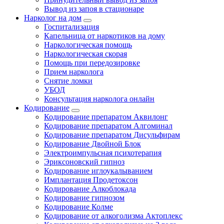
Вывод из запоя в стационаре
Нарколог на дом
Госпитализация
Капельница от наркотиков на дому
Наркологическая помощь
Наркологическая скорая
Помощь при передозировке
Прием нарколога
Снятие ломки
УБОД
Консультация нарколога онлайн
Кодирование
Кодирование препаратом Аквилонг
Кодирование препаратом Алгоминал
Кодирование препаратом Дисульфирам
Кодирование Двойной Блок
Электроимпульсная психотерапия
Эриксоновский гипноз
Кодирование иглоукалыванием
Имплантация Продетоксон
Кодирование Алкоблокада
Кодирование гипнозом
Кодирование Колме
Кодирование от алкоголизма Актоплекс