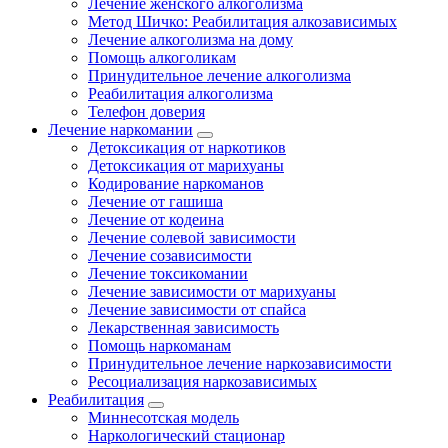
Лечение женского алкоголизма
Метод Шичко: Реабилитация алкозависимых
Лечение алкоголизма на дому
Помощь алкоголикам
Принудительное лечение алкоголизма
Реабилитация алкоголизма
Телефон доверия
Лечение наркомании
Детоксикация от наркотиков
Детоксикация от марихуаны
Кодирование наркоманов
Лечение от гашиша
Лечение от кодеина
Лечение солевой зависимости
Лечение созависимости
Лечение токсикомании
Лечение зависимости от марихуаны
Лечение зависимости от спайса
Лекарственная зависимость
Помощь наркоманам
Принудительное лечение наркозависимости
Ресоциализация наркозависимых
Реабилитация
Миннесотская модель
Наркологический стационар