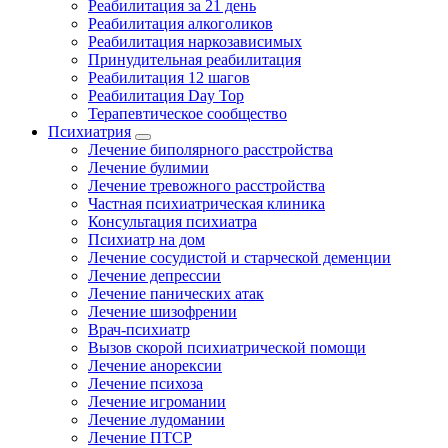
Реабилитация за 21 день
Реабилитация алкоголиков
Реабилитация наркозависимых
Принудительная реабилитация
Реабилитация 12 шагов
Реабилитация Day Top
Терапевтическое сообщество
Психиатрия
Лечение биполярного расстройства
Лечение булимии
Лечение тревожного расстройства
Частная психиатрическая клиника
Консультация психиатра
Психиатр на дом
Лечение сосудистой и старческой деменции
Лечение депрессии
Лечение панических атак
Лечение шизофрении
Врач-психиатр
Вызов скорой психиатрической помощи
Лечение анорексии
Лечение психоза
Лечение игромании
Лечение лудомании
Лечение ПТСР