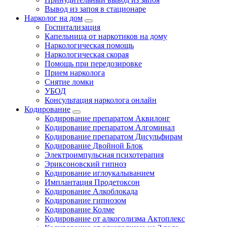
Вывод из запоя в стационаре
Нарколог на дом
Госпитализация
Капельница от наркотиков на дому
Наркологическая помощь
Наркологическая скорая
Помощь при передозировке
Прием нарколога
Снятие ломки
УБОД
Консультация нарколога онлайн
Кодирование
Кодирование препаратом Аквилонг
Кодирование препаратом Алгоминал
Кодирование препаратом Дисульфирам
Кодирование Двойной Блок
Электроимпульсная психотерапия
Эриксоновский гипноз
Кодирование иглоукалыванием
Имплантация Продетоксон
Кодирование Алкоблокада
Кодирование гипнозом
Кодирование Колме
Кодирование от алкоголизма Актоплекс