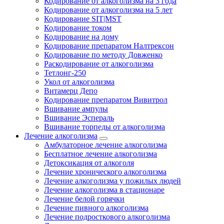
Кодирование от алкоголизма на 3 года
Кодирование от алкоголизма на 5 лет
Кодирование SIT|MST
Кодирование током
Кодирование на дому
Кодирование препаратом Налтрексон
Кодирование по методу Довженко
Раскодирование от алкоголизма
Тетлонг-250
Укол от алкоголизма
Витамерц Депо
Кодирование препаратом Вивитрол
Вшивание ампулы
Вшивание Эспераль
Вшивание торпеды от алкоголизма
Лечение алкоголизма
Амбулаторное лечение алкоголизма
Бесплатное лечение алкоголизма
Детоксикация от алкоголя
Лечение хронического алкоголизма
Лечение алкоголизма у пожилых людей
Лечение алкоголизма в стационаре
Лечение белой горячки
Лечение пивного алкоголизма
Лечение подросткового алкоголизма