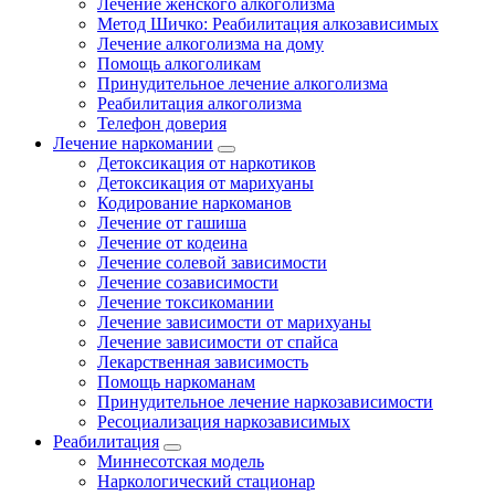
Лечение женского алкоголизма
Метод Шичко: Реабилитация алкозависимых
Лечение алкоголизма на дому
Помощь алкоголикам
Принудительное лечение алкоголизма
Реабилитация алкоголизма
Телефон доверия
Лечение наркомании
Детоксикация от наркотиков
Детоксикация от марихуаны
Кодирование наркоманов
Лечение от гашиша
Лечение от кодеина
Лечение солевой зависимости
Лечение созависимости
Лечение токсикомании
Лечение зависимости от марихуаны
Лечение зависимости от спайса
Лекарственная зависимость
Помощь наркоманам
Принудительное лечение наркозависимости
Ресоциализация наркозависимых
Реабилитация
Миннесотская модель
Наркологический стационар