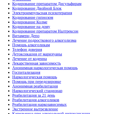
Кодирование препаратом Дисульфирам
Кодирование Двойной Блок
Электроимпульсная психотерапия
Кодирование гипнозом
Кодирование Колме
Кодирование на дому
Кодирование препаратом Налтрексон
Витамерц Депо
Лечение подросткового алкоголизма
Помощь алкоголикам
Телефон доверия
Детоксикация от марихуаны
Лечение от кодеина
Лекарственная зависимость
Анонимная наркологическая помощь
Госпитализация
Наркологическая помощь
Помощь при передозировке
Анонимная реабилитация
Наркологический стационар
Реабилитация за 21 день
Реабилитация алкоголиков
Реабилитация наркозависимых
Экстренное вытрезвление
Капельница при алкогольной интоксикации