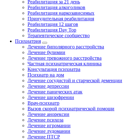
Реабилитация за 21 день
Реабилитация алкоголиков
Реабилитация наркозависимых
Принудительная реабилитация
Реабилитация 12 шагов
Реабилитация Day Top
Терапевтическое сообщество
Психиатрия
Лечение биполярного расстройства
Лечение булимии
Лечение тревожного расстройства
Частная психиатрическая клиника
Консультация психиатра
Психиатр на дом
Лечение сосудистой и старческой деменции
Лечение депрессии
Лечение панических атак
Лечение шизофрении
Врач-психиатр
Вызов скорой психиатрической помощи
Лечение анорексии
Лечение психоза
Лечение игромании
Лечение лудомании
Лечение ПТСР