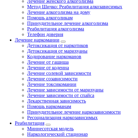
Лечение женского алкоголизма
Метод Шичко: Реабилитация алкозависимых
Лечение алкоголизма на дому
Помощь алкоголикам
Принудительное лечение алкоголизма
Реабилитация алкоголизма
Телефон доверия
Лечение наркомании
Детоксикация от наркотиков
Детоксикация от марихуаны
Кодирование наркоманов
Лечение от гашиша
Лечение от кодеина
Лечение солевой зависимости
Лечение созависимости
Лечение токсикомании
Лечение зависимости от марихуаны
Лечение зависимости от спайса
Лекарственная зависимость
Помощь наркоманам
Принудительное лечение наркозависимости
Ресоциализация наркозависимых
Реабилитация
Миннесотская модель
Наркологический стационар