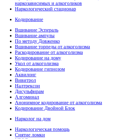
наркозависимых и алкоголиков
Наркологический стационар
Кодирование
Вшивание Эспераль
Вшивание ампулы
По методу Довженко
Вшивание торпеды от алкоголизма
Раскодирование от алкоголизма
Кодирование на дому
Укол от алкоголизма
Кодирование гипнозом
Аквилонг
Вивитрол
Налтрексон
Дисульфирам
Алгоминал
Анонимное кодирование от алкоголизма
Кодирование Двойной Блок
Нарколог на дом
Наркологическая помощь
Снятие ломки