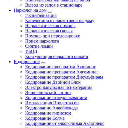
Вывод из запоя в стационаре
Нарколог на дом
Госпитализация
Капельница от наркотиков на дому
Наркологическая помощь
Наркологическая скорая
Помощь при передозировке
Прием нарколога
Снятие ломки
УБОД
Консультация нарколога онлайн
Кодирование
Кодирование препаратом Аквилонг
Кодирование препаратом Алгоминал
Кодирование препаратом Дисульфирам
Кодирование Двойной Блок
Электроимпульсная психотерапия
Эриксоновский гипноз
Кодирование иглоукалыванием
Имплантация Продетоксон
Кодирование Алкоблокада
Кодирование гипнозом
Кодирование Колме
Кодирование от алкоголизма Актоплекс