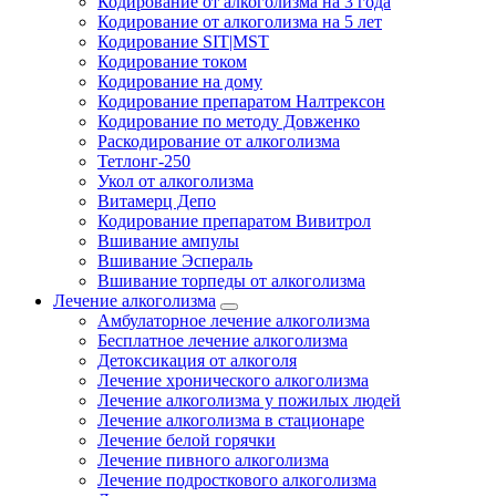
Кодирование от алкоголизма на 3 года
Кодирование от алкоголизма на 5 лет
Кодирование SIT|MST
Кодирование током
Кодирование на дому
Кодирование препаратом Налтрексон
Кодирование по методу Довженко
Раскодирование от алкоголизма
Тетлонг-250
Укол от алкоголизма
Витамерц Депо
Кодирование препаратом Вивитрол
Вшивание ампулы
Вшивание Эспераль
Вшивание торпеды от алкоголизма
Лечение алкоголизма
Амбулаторное лечение алкоголизма
Бесплатное лечение алкоголизма
Детоксикация от алкоголя
Лечение хронического алкоголизма
Лечение алкоголизма у пожилых людей
Лечение алкоголизма в стационаре
Лечение белой горячки
Лечение пивного алкоголизма
Лечение подросткового алкоголизма