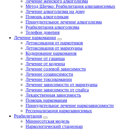
Лечение женского алкоголизма
Метод Шичко: Реабилитация алкозависимых
Лечение алкоголизма на дому
Помощь алкоголикам
Принудительное лечение алкоголизма
Реабилитация алкоголизма
Телефон доверия
Лечение наркомании
Детоксикация от наркотиков
Детоксикация от марихуаны
Кодирование наркоманов
Лечение от гашиша
Лечение от кодеина
Лечение солевой зависимости
Лечение созависимости
Лечение токсикомании
Лечение зависимости от марихуаны
Лечение зависимости от спайса
Лекарственная зависимость
Помощь наркоманам
Принудительное лечение наркозависимости
Ресоциализация наркозависимых
Реабилитация
Миннесотская модель
Наркологический стационар