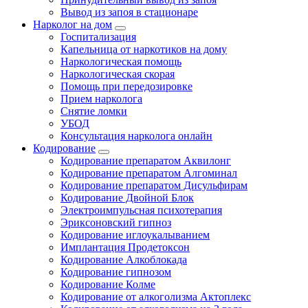
Вывод из запоя в стационаре
Нарколог на дом
Госпитализация
Капельница от наркотиков на дому
Наркологическая помощь
Наркологическая скорая
Помощь при передозировке
Прием нарколога
Снятие ломки
УБОД
Консультация нарколога онлайн
Кодирование
Кодирование препаратом Аквилонг
Кодирование препаратом Алгоминал
Кодирование препаратом Дисульфирам
Кодирование Двойной Блок
Электроимпульсная психотерапия
Эриксоновский гипноз
Кодирование иглоукалыванием
Имплантация Продетоксон
Кодирование Алкоблокада
Кодирование гипнозом
Кодирование Колме
Кодирование от алкоголизма Актоплекс