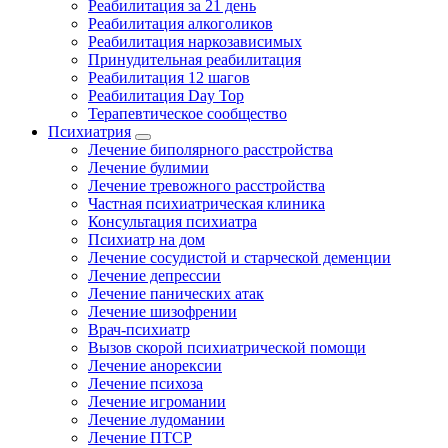
Реабилитация за 21 день
Реабилитация алкоголиков
Реабилитация наркозависимых
Принудительная реабилитация
Реабилитация 12 шагов
Реабилитация Day Top
Терапевтическое сообщество
Психиатрия
Лечение биполярного расстройства
Лечение булимии
Лечение тревожного расстройства
Частная психиатрическая клиника
Консультация психиатра
Психиатр на дом
Лечение сосудистой и старческой деменции
Лечение депрессии
Лечение панических атак
Лечение шизофрении
Врач-психиатр
Вызов скорой психиатрической помощи
Лечение анорексии
Лечение психоза
Лечение игромании
Лечение лудомании
Лечение ПТСР