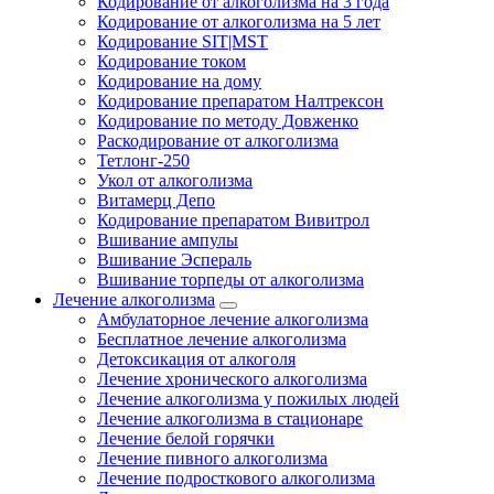
Кодирование от алкоголизма на 3 года
Кодирование от алкоголизма на 5 лет
Кодирование SIT|MST
Кодирование током
Кодирование на дому
Кодирование препаратом Налтрексон
Кодирование по методу Довженко
Раскодирование от алкоголизма
Тетлонг-250
Укол от алкоголизма
Витамерц Депо
Кодирование препаратом Вивитрол
Вшивание ампулы
Вшивание Эспераль
Вшивание торпеды от алкоголизма
Лечение алкоголизма
Амбулаторное лечение алкоголизма
Бесплатное лечение алкоголизма
Детоксикация от алкоголя
Лечение хронического алкоголизма
Лечение алкоголизма у пожилых людей
Лечение алкоголизма в стационаре
Лечение белой горячки
Лечение пивного алкоголизма
Лечение подросткового алкоголизма