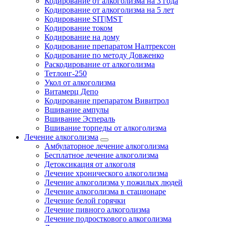
Кодирование от алкоголизма на 3 года
Кодирование от алкоголизма на 5 лет
Кодирование SIT|MST
Кодирование током
Кодирование на дому
Кодирование препаратом Налтрексон
Кодирование по методу Довженко
Раскодирование от алкоголизма
Тетлонг-250
Укол от алкоголизма
Витамерц Депо
Кодирование препаратом Вивитрол
Вшивание ампулы
Вшивание Эспераль
Вшивание торпеды от алкоголизма
Лечение алкоголизма
Амбулаторное лечение алкоголизма
Бесплатное лечение алкоголизма
Детоксикация от алкоголя
Лечение хронического алкоголизма
Лечение алкоголизма у пожилых людей
Лечение алкоголизма в стационаре
Лечение белой горячки
Лечение пивного алкоголизма
Лечение подросткового алкоголизма