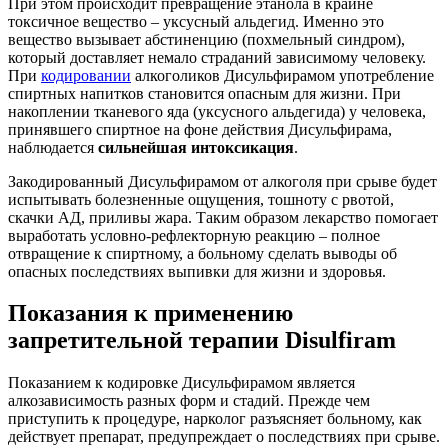
При этом происходит превращение этанола в крайне
токсичное вещество – уксусный альдегид. Именно это
вещество вызывает абстиненцию (похмельный синдром),
который доставляет немало страданий зависимому человеку.
При
кодировании
алкоголиков Дисульфирамом употребление
спиртных напитков становится опасным для жизни. При
накоплении тканевого яда (уксусного альдегида) у человека,
принявшего спиртное на фоне действия Дисульфирама,
наблюдается
сильнейшая интоксикация
.
Закодированный Дисульфирамом от алкоголя при срыве будет
испытывать болезненные ощущения, тошноту с рвотой,
скачки АД, приливы жара. Таким образом лекарство помогает
выработать условно-рефлекторную реакцию – полное
отвращение к спиртному, а больному сделать выводы об
опасных последствиях выпивки для жизни и здоровья.
Показания к применению
запретительной терапии Disulfiram
Показанием к кодировке Дисульфирамом является
алкозависимость разных форм и стадий. Прежде чем
приступить к процедуре, нарколог разъясняет больному, как
действует препарат, предупреждает о последствиях при срыве.