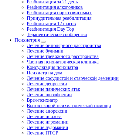
Реабилитация за 21 день
Реабилитация алкоголиков
Реабилитация наркозависимых
Принудительная реабилитация
Реабилитация 12 шагов
Реабилитация Day Top
Терапевтическое сообщество
Психиатрия
Лечение биполярного расстройства
Лечение булимии
Лечение тревожного расстройства
Частная психиатрическая клиника
Консультация психиатра
Психиатр на дом
Лечение сосудистой и старческой деменции
Лечение депрессии
Лечение панических атак
Лечение шизофрении
Врач-психиатр
Вызов скорой психиатрической помощи
Лечение анорексии
Лечение психоза
Лечение игромании
Лечение лудомании
Лечение ПТСР