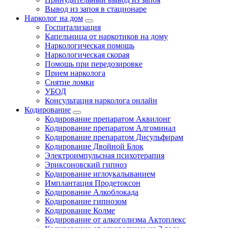
Вывод из запоя в стационаре
Нарколог на дом
Госпитализация
Капельница от наркотиков на дому
Наркологическая помощь
Наркологическая скорая
Помощь при передозировке
Прием нарколога
Снятие ломки
УБОД
Консультация нарколога онлайн
Кодирование
Кодирование препаратом Аквилонг
Кодирование препаратом Алгоминал
Кодирование препаратом Дисульфирам
Кодирование Двойной Блок
Электроимпульсная психотерапия
Эриксоновский гипноз
Кодирование иглоукалыванием
Имплантация Продетоксон
Кодирование Алкоблокада
Кодирование гипнозом
Кодирование Колме
Кодирование от алкоголизма Актоплекс