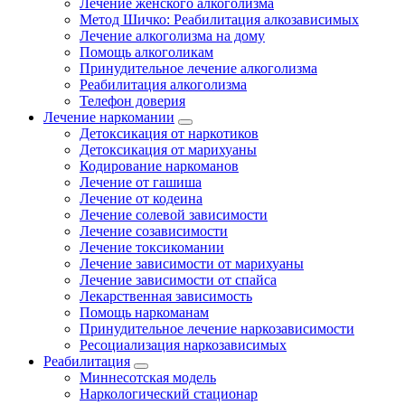
Лечение женского алкоголизма
Метод Шичко: Реабилитация алкозависимых
Лечение алкоголизма на дому
Помощь алкоголикам
Принудительное лечение алкоголизма
Реабилитация алкоголизма
Телефон доверия
Лечение наркомании
Детоксикация от наркотиков
Детоксикация от марихуаны
Кодирование наркоманов
Лечение от гашиша
Лечение от кодеина
Лечение солевой зависимости
Лечение созависимости
Лечение токсикомании
Лечение зависимости от марихуаны
Лечение зависимости от спайса
Лекарственная зависимость
Помощь наркоманам
Принудительное лечение наркозависимости
Ресоциализация наркозависимых
Реабилитация
Миннесотская модель
Наркологический стационар