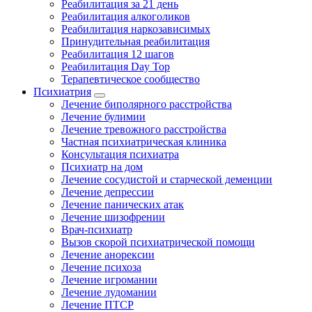
Реабилитация за 21 день
Реабилитация алкоголиков
Реабилитация наркозависимых
Принудительная реабилитация
Реабилитация 12 шагов
Реабилитация Day Top
Терапевтическое сообщество
Психиатрия
Лечение биполярного расстройства
Лечение булимии
Лечение тревожного расстройства
Частная психиатрическая клиника
Консультация психиатра
Психиатр на дом
Лечение сосудистой и старческой деменции
Лечение депрессии
Лечение панических атак
Лечение шизофрении
Врач-психиатр
Вызов скорой психиатрической помощи
Лечение анорексии
Лечение психоза
Лечение игромании
Лечение лудомании
Лечение ПТСР