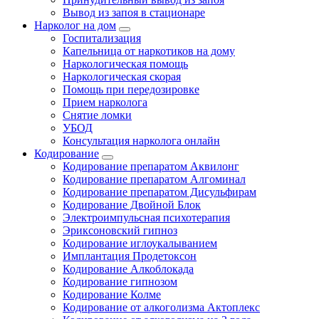
Вывод из запоя в стационаре
Нарколог на дом
Госпитализация
Капельница от наркотиков на дому
Наркологическая помощь
Наркологическая скорая
Помощь при передозировке
Прием нарколога
Снятие ломки
УБОД
Консультация нарколога онлайн
Кодирование
Кодирование препаратом Аквилонг
Кодирование препаратом Алгоминал
Кодирование препаратом Дисульфирам
Кодирование Двойной Блок
Электроимпульсная психотерапия
Эриксоновский гипноз
Кодирование иглоукалыванием
Имплантация Продетоксон
Кодирование Алкоблокада
Кодирование гипнозом
Кодирование Колме
Кодирование от алкоголизма Актоплекс