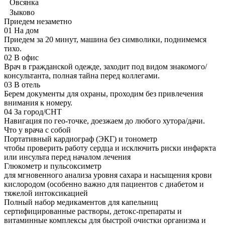
Овсянка
Зыково
Приедем незаметно
01
На дом
Приедем за 20 минут, машина без символики, поднимемся
тихо.
02
В офис
Врач в гражданской одежде, заходит под видом знакомого/
консультанта, полная тайна перед коллегами.
03
В отель
Берем документы для охраны, проходим без привлечения
внимания к номеру.
04
За город/СНТ
Навигация по гео-точке, доезжаем до любого хутора/дачи.
Что у врача с собой
Портативный кардиограф (ЭКГ) и тонометр
чтобы проверить работу сердца и исключить риски инфаркта
или инсульта перед началом лечения
Глюкометр и пульсоксиметр
для мгновенного анализа уровня сахара и насыщения крови
кислородом (особенно важно для пациентов с диабетом и
тяжелой интоксикацией
Полный набор медикаментов для капельниц
сертифицированные растворы, детокс-препараты и
витаминные комплексы для быстрой очистки организма и