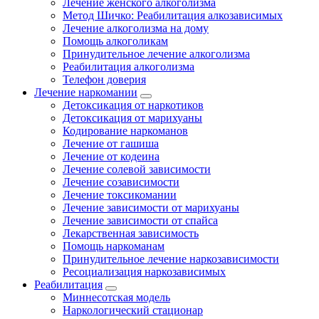
Лечение женского алкоголизма
Метод Шичко: Реабилитация алкозависимых
Лечение алкоголизма на дому
Помощь алкоголикам
Принудительное лечение алкоголизма
Реабилитация алкоголизма
Телефон доверия
Лечение наркомании
Детоксикация от наркотиков
Детоксикация от марихуаны
Кодирование наркоманов
Лечение от гашиша
Лечение от кодеина
Лечение солевой зависимости
Лечение созависимости
Лечение токсикомании
Лечение зависимости от марихуаны
Лечение зависимости от спайса
Лекарственная зависимость
Помощь наркоманам
Принудительное лечение наркозависимости
Ресоциализация наркозависимых
Реабилитация
Миннесотская модель
Наркологический стационар