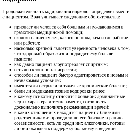
Продолжительность кодирования нарколог определяет вместе
с пациентом. Врач учитывает следующие обстоятельства:
признает ли человек себя больным и нуждающимся в
грамотной медицинской помощи;
сколько пациенту лет, какого он пола, кем и где работает
или работал;
насколько крепкой является уверенность человека в том,
что здоровый образ жизни подходит ему больше
пьянства;
как давно пациент злоупотребляет спиртным;
есть ли склонность к агрессии;
способен ли пациент быстро адаптироваться к новым и
незнакомым условиям;
имеются ли острые или тяжелые хронические болезни;
были ли медикаментозные кодировки ранее;
к какому психотипу относится больной: доминантные
черты характера и темперамента, готовность
досконально выполнять рекомендации врачей;
в каких отношениях находится пациент с близкими
родственниками: проходили ли его близкие терапию
созависимости, есть ли среди них алкоголики, готовы
ли они оказывать поддержку больному в ведении