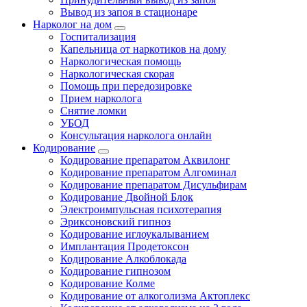
Вывод из запоя в стационаре
Нарколог на дом
Госпитализация
Капельница от наркотиков на дому
Наркологическая помощь
Наркологическая скорая
Помощь при передозировке
Прием нарколога
Снятие ломки
УБОД
Консультация нарколога онлайн
Кодирование
Кодирование препаратом Аквилонг
Кодирование препаратом Алгоминал
Кодирование препаратом Дисульфирам
Кодирование Двойной Блок
Электроимпульсная психотерапия
Эриксоновский гипноз
Кодирование иглоукалыванием
Имплантация Продетоксон
Кодирование Алкоблокада
Кодирование гипнозом
Кодирование Колме
Кодирование от алкоголизма Актоплекс