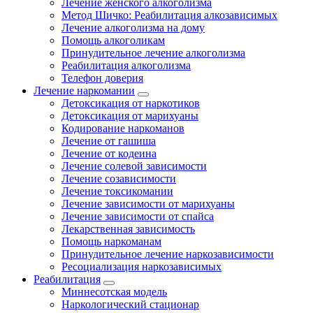
Лечение женского алкоголизма
Метод Шичко: Реабилитация алкозависимых
Лечение алкоголизма на дому
Помощь алкоголикам
Принудительное лечение алкоголизма
Реабилитация алкоголизма
Телефон доверия
Лечение наркомании
Детоксикация от наркотиков
Детоксикация от марихуаны
Кодирование наркоманов
Лечение от гашиша
Лечение от кодеина
Лечение солевой зависимости
Лечение созависимости
Лечение токсикомании
Лечение зависимости от марихуаны
Лечение зависимости от спайса
Лекарственная зависимость
Помощь наркоманам
Принудительное лечение наркозависимости
Ресоциализация наркозависимых
Реабилитация
Миннесотская модель
Наркологический стационар