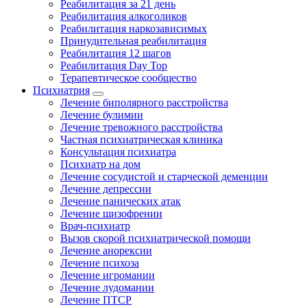
Реабилитация за 21 день
Реабилитация алкоголиков
Реабилитация наркозависимых
Принудительная реабилитация
Реабилитация 12 шагов
Реабилитация Day Top
Терапевтическое сообщество
Психиатрия
Лечение биполярного расстройства
Лечение булимии
Лечение тревожного расстройства
Частная психиатрическая клиника
Консультация психиатра
Психиатр на дом
Лечение сосудистой и старческой деменции
Лечение депрессии
Лечение панических атак
Лечение шизофрении
Врач-психиатр
Вызов скорой психиатрической помощи
Лечение анорексии
Лечение психоза
Лечение игромании
Лечение лудомании
Лечение ПТСР