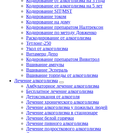
Кодирование от алкоголизма на 3 года
Кодирование от алкоголизма на 5 лет
Кодирование SIT|MST
Кодирование током
Кодирование на дому
Кодирование препаратом Налтрексон
Кодирование по методу Довженко
Раскодирование от алкоголизма
Тетлонг-250
Укол от алкоголизма
Витамерц Депо
Кодирование препаратом Вивитрол
Вшивание ампулы
Вшивание Эспераль
Вшивание торпеды от алкоголизма
Лечение алкоголизма
Амбулаторное лечение алкоголизма
Бесплатное лечение алкоголизма
Детоксикация от алкоголя
Лечение хронического алкоголизма
Лечение алкоголизма у пожилых людей
Лечение алкоголизма в стационаре
Лечение белой горячки
Лечение пивного алкоголизма
Лечение подросткового алкоголизма