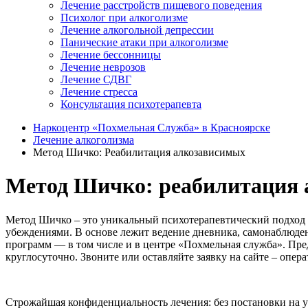
Лечение расстройств пищевого поведения
Психолог при алкоголизме
Лечение алкогольной депрессии
Панические атаки при алкоголизме
Лечение бессонницы
Лечение неврозов
Лечение СДВГ
Лечение стресса
Консультация психотерапевта
Наркоцентр «Похмельная Служба» в Красноярске
Лечение алкоголизма
Метод Шичко: Реабилитация алкозависимых
Метод Шичко: реабилитация 
Метод Шичко – это уникальный психотерапевтический подход к
убеждениями. В основе лежит ведение дневника, самонаблюде
программ — в том числе и в центре «Похмельная служба». Пре
круглосуточно. Звоните или оставляйте заявку на сайте – опера
Строжайшая конфиденциальность лечения: без постановки на уч