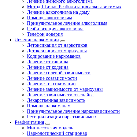
Лечение женского алкоголизма
Метод Шичко: Реабилитация алкозависимых
Лечение алкоголизма на дому
Помощь алкоголикам
Принудительное лечение алкоголизма
Реабилитация алкоголизма
Телефон доверия
Лечение наркомании
Детоксикация от наркотиков
Детоксикация от марихуаны
Кодирование наркоманов
Лечение от гашиша
Лечение от кодеина
Лечение солевой зависимости
Лечение созависимости
Лечение токсикомании
Лечение зависимости от марихуаны
Лечение зависимости от спайса
Лекарственная зависимость
Помощь наркоманам
Принудительное лечение наркозависимости
Ресоциализация наркозависимых
Реабилитация
Миннесотская модель
Наркологический стационар