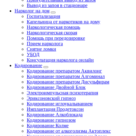
Вывод из запоя в стационаре
Нарколог на дом
Госпитализация
Капельница от наркотиков на дому
Наркологическая помощь
Наркологическая скорая
Помощь при передозировке
Прием нарколога
Снятие ломки
УБОД
Консультация нарколога онлайн
Кодирование
Кодирование препаратом Аквилонг
Кодирование препаратом Алгоминал
Кодирование препаратом Дисульфирам
Кодирование Двойной Блок
Электроимпульсная психотерапия
Эриксоновский гипноз
Кодирование иглоукалыванием
Имплантация Продетоксон
Кодирование Алкоблокада
Кодирование гипнозом
Кодирование Колме
Кодирование от алкоголизма Актоплекс