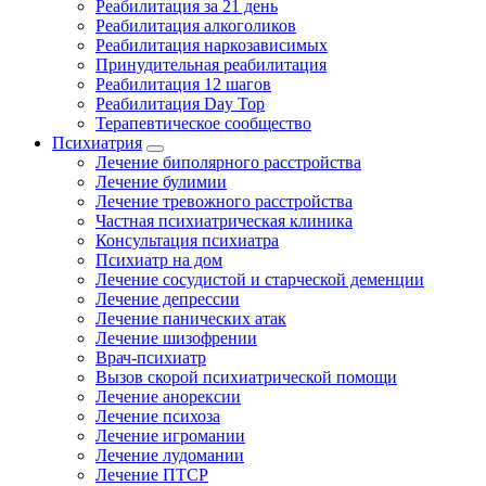
Реабилитация за 21 день
Реабилитация алкоголиков
Реабилитация наркозависимых
Принудительная реабилитация
Реабилитация 12 шагов
Реабилитация Day Top
Терапевтическое сообщество
Психиатрия
Лечение биполярного расстройства
Лечение булимии
Лечение тревожного расстройства
Частная психиатрическая клиника
Консультация психиатра
Психиатр на дом
Лечение сосудистой и старческой деменции
Лечение депрессии
Лечение панических атак
Лечение шизофрении
Врач-психиатр
Вызов скорой психиатрической помощи
Лечение анорексии
Лечение психоза
Лечение игромании
Лечение лудомании
Лечение ПТСР