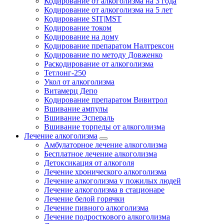
Кодирование от алкоголизма на 3 года
Кодирование от алкоголизма на 5 лет
Кодирование SIT|MST
Кодирование током
Кодирование на дому
Кодирование препаратом Налтрексон
Кодирование по методу Довженко
Раскодирование от алкоголизма
Тетлонг-250
Укол от алкоголизма
Витамерц Депо
Кодирование препаратом Вивитрол
Вшивание ампулы
Вшивание Эспераль
Вшивание торпеды от алкоголизма
Лечение алкоголизма
Амбулаторное лечение алкоголизма
Бесплатное лечение алкоголизма
Детоксикация от алкоголя
Лечение хронического алкоголизма
Лечение алкоголизма у пожилых людей
Лечение алкоголизма в стационаре
Лечение белой горячки
Лечение пивного алкоголизма
Лечение подросткового алкоголизма