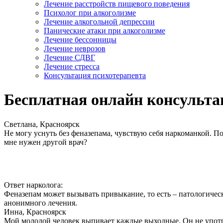
Лечение расстройств пищевого поведения
Психолог при алкоголизме
Лечение алкогольной депрессии
Панические атаки при алкоголизме
Лечение бессонницы
Лечение неврозов
Лечение СДВГ
Лечение стресса
Консультация психотерапевта
Бесплатная онлайн консульта
Светлана, Красноярск
Не могу уснуть без феназепама, чувствую себя наркоманкой. По
мне нужен другой врач?
Ответ нарколога:
Феназепам может вызывать привыкание, то есть – патологичес
анонимного лечения.
Инна, Красноярск
Мой молодой человек выпивает каждые выходные. Он не употреб