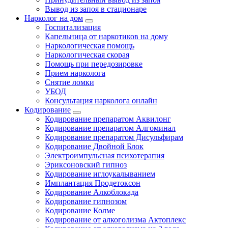
Вывод из запоя в стационаре
Нарколог на дом
Госпитализация
Капельница от наркотиков на дому
Наркологическая помощь
Наркологическая скорая
Помощь при передозировке
Прием нарколога
Снятие ломки
УБОД
Консультация нарколога онлайн
Кодирование
Кодирование препаратом Аквилонг
Кодирование препаратом Алгоминал
Кодирование препаратом Дисульфирам
Кодирование Двойной Блок
Электроимпульсная психотерапия
Эриксоновский гипноз
Кодирование иглоукалыванием
Имплантация Продетоксон
Кодирование Алкоблокада
Кодирование гипнозом
Кодирование Колме
Кодирование от алкоголизма Актоплекс