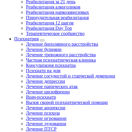
Реабилитация за 21 день
Реабилитация алкоголиков
Реабилитация наркозависимых
Принудительная реабилитация
Реабилитация 12 шагов
Реабилитация Day Top
Терапевтическое сообщество
Психиатрия
Лечение биполярного расстройства
Лечение булимии
Лечение тревожного расстройства
Частная психиатрическая клиника
Консультация психиатра
Психиатр на дом
Лечение сосудистой и старческой деменции
Лечение депрессии
Лечение панических атак
Лечение шизофрении
Врач-психиатр
Вызов скорой психиатрической помощи
Лечение анорексии
Лечение психоза
Лечение игромании
Лечение лудомании
Лечение ПТСР