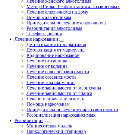
Лечение женского алкоголизма
Метод Шичко: Реабилитация алкозависимых
Лечение алкоголизма на дому
Помощь алкоголикам
Принудительное лечение алкоголизма
Реабилитация алкоголизма
Телефон доверия
Лечение наркомании
Детоксикация от наркотиков
Детоксикация от марихуаны
Кодирование наркоманов
Лечение от гашиша
Лечение от кодеина
Лечение солевой зависимости
Лечение созависимости
Лечение токсикомании
Лечение зависимости от марихуаны
Лечение зависимости от спайса
Лекарственная зависимость
Помощь наркоманам
Принудительное лечение наркозависимости
Ресоциализация наркозависимых
Реабилитация
Миннесотская модель
Наркологический стационар