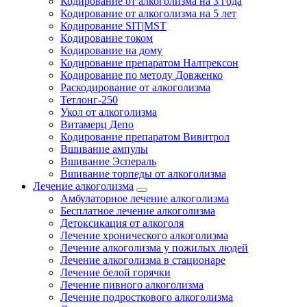
Кодирование от алкоголизма на 3 года
Кодирование от алкоголизма на 5 лет
Кодирование SIT|MST
Кодирование током
Кодирование на дому
Кодирование препаратом Налтрексон
Кодирование по методу Довженко
Раскодирование от алкоголизма
Тетлонг-250
Укол от алкоголизма
Витамерц Депо
Кодирование препаратом Вивитрол
Вшивание ампулы
Вшивание Эспераль
Вшивание торпеды от алкоголизма
Лечение алкоголизма
Амбулаторное лечение алкоголизма
Бесплатное лечение алкоголизма
Детоксикация от алкоголя
Лечение хронического алкоголизма
Лечение алкоголизма у пожилых людей
Лечение алкоголизма в стационаре
Лечение белой горячки
Лечение пивного алкоголизма
Лечение подросткового алкоголизма