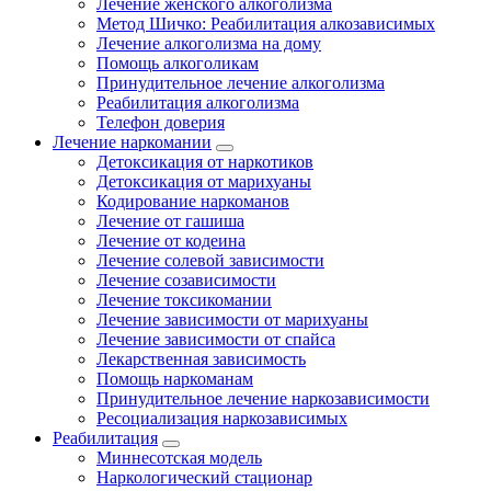
Лечение женского алкоголизма
Метод Шичко: Реабилитация алкозависимых
Лечение алкоголизма на дому
Помощь алкоголикам
Принудительное лечение алкоголизма
Реабилитация алкоголизма
Телефон доверия
Лечение наркомании
Детоксикация от наркотиков
Детоксикация от марихуаны
Кодирование наркоманов
Лечение от гашиша
Лечение от кодеина
Лечение солевой зависимости
Лечение созависимости
Лечение токсикомании
Лечение зависимости от марихуаны
Лечение зависимости от спайса
Лекарственная зависимость
Помощь наркоманам
Принудительное лечение наркозависимости
Ресоциализация наркозависимых
Реабилитация
Миннесотская модель
Наркологический стационар