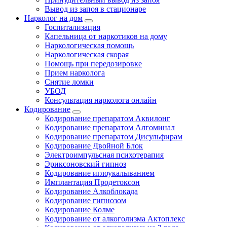
Вывод из запоя в стационаре
Нарколог на дом
Госпитализация
Капельница от наркотиков на дому
Наркологическая помощь
Наркологическая скорая
Помощь при передозировке
Прием нарколога
Снятие ломки
УБОД
Консультация нарколога онлайн
Кодирование
Кодирование препаратом Аквилонг
Кодирование препаратом Алгоминал
Кодирование препаратом Дисульфирам
Кодирование Двойной Блок
Электроимпульсная психотерапия
Эриксоновский гипноз
Кодирование иглоукалыванием
Имплантация Продетоксон
Кодирование Алкоблокада
Кодирование гипнозом
Кодирование Колме
Кодирование от алкоголизма Актоплекс