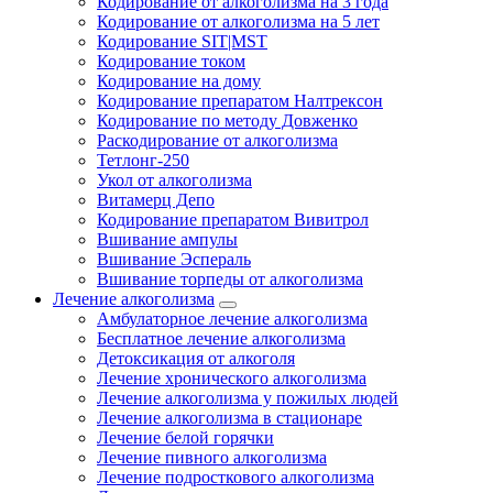
Кодирование от алкоголизма на 3 года
Кодирование от алкоголизма на 5 лет
Кодирование SIT|MST
Кодирование током
Кодирование на дому
Кодирование препаратом Налтрексон
Кодирование по методу Довженко
Раскодирование от алкоголизма
Тетлонг-250
Укол от алкоголизма
Витамерц Депо
Кодирование препаратом Вивитрол
Вшивание ампулы
Вшивание Эспераль
Вшивание торпеды от алкоголизма
Лечение алкоголизма
Амбулаторное лечение алкоголизма
Бесплатное лечение алкоголизма
Детоксикация от алкоголя
Лечение хронического алкоголизма
Лечение алкоголизма у пожилых людей
Лечение алкоголизма в стационаре
Лечение белой горячки
Лечение пивного алкоголизма
Лечение подросткового алкоголизма