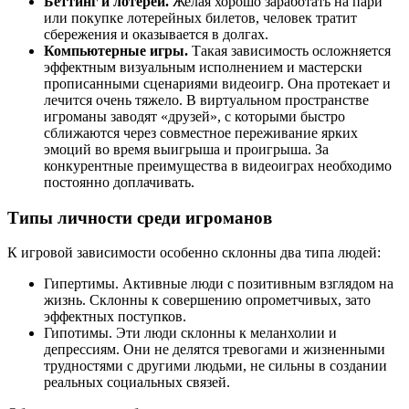
Беттинг и лотереи.
Желая хорошо заработать на пари
или покупке лотерейных билетов, человек тратит
сбережения и оказывается в долгах.
Компьютерные игры.
Такая зависимость осложняется
эффектным визуальным исполнением и мастерски
прописанными сценариями видеоигр. Она протекает и
лечится очень тяжело. В виртуальном пространстве
игроманы заводят «друзей», с которыми быстро
сближаются через совместное переживание ярких
эмоций во время выигрыша и проигрыша. За
конкурентные преимущества в видеоиграх необходимо
постоянно доплачивать.
Типы личности среди игроманов
К игровой зависимости особенно склонны два типа людей:
Гипертимы. Активные люди с позитивным взглядом на
жизнь. Склонны к совершению опрометчивых, зато
эффектных поступков.
Гипотимы. Эти люди склонны к меланхолии и
депрессиям. Они не делятся тревогами и жизненными
трудностями с другими людьми, не сильны в создании
реальных социальных связей.