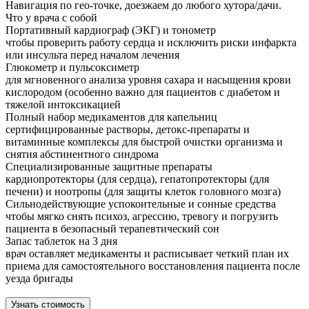
Навигация по гео-точке, доезжаем до любого хутора/дачи.
Что у врача с собой
Портативный кардиограф (ЭКГ) и тонометр
чтобы проверить работу сердца и исключить риски инфаркта
или инсульта перед началом лечения
Глюкометр и пульсоксиметр
для мгновенного анализа уровня сахара и насыщения крови
кислородом (особенно важно для пациентов с диабетом и
тяжелой интоксикацией
Полный набор медикаментов для капельниц
сертифицированные растворы, детокс-препараты и
витаминные комплексы для быстрой очистки организма и
снятия абстинентного синдрома
Специализированные защитные препараты
кардиопротекторы (для сердца), гепатопротекторы (для
печени) и ноотропы (для защиты клеток головного мозга)
Сильнодействующие успокоительные и сонные средства
чтобы мягко снять психоз, агрессию, тревогу и погрузить
пациента в безопасный терапевтический сон
Запас таблеток на 3 дня
врач оставляет медикаменты и расписывает четкий план их
приема для самостоятельного восстановления пациента после
уезда бригады
Узнать стоимость