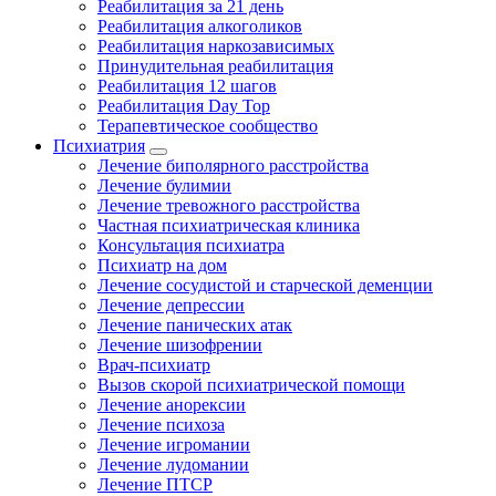
Реабилитация за 21 день
Реабилитация алкоголиков
Реабилитация наркозависимых
Принудительная реабилитация
Реабилитация 12 шагов
Реабилитация Day Top
Терапевтическое сообщество
Психиатрия
Лечение биполярного расстройства
Лечение булимии
Лечение тревожного расстройства
Частная психиатрическая клиника
Консультация психиатра
Психиатр на дом
Лечение сосудистой и старческой деменции
Лечение депрессии
Лечение панических атак
Лечение шизофрении
Врач-психиатр
Вызов скорой психиатрической помощи
Лечение анорексии
Лечение психоза
Лечение игромании
Лечение лудомании
Лечение ПТСР