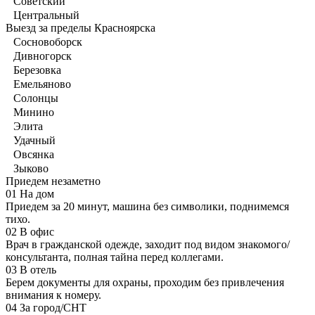
Советский
Центральный
Выезд за пределы Красноярска
Сосновоборск
Дивногорск
Березовка
Емельяново
Солонцы
Минино
Элита
Удачный
Овсянка
Зыково
Приедем незаметно
01
На дом
Приедем за 20 минут, машина без символики, поднимемся
тихо.
02
В офис
Врач в гражданской одежде, заходит под видом знакомого/
консультанта, полная тайна перед коллегами.
03
В отель
Берем документы для охраны, проходим без привлечения
внимания к номеру.
04
За город/СНТ