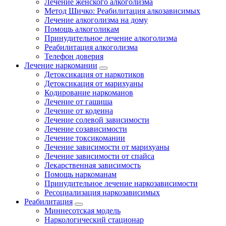
Лечение женского алкоголизма
Метод Шичко: Реабилитация алкозависимых
Лечение алкоголизма на дому
Помощь алкоголикам
Принудительное лечение алкоголизма
Реабилитация алкоголизма
Телефон доверия
Лечение наркомании
Детоксикация от наркотиков
Детоксикация от марихуаны
Кодирование наркоманов
Лечение от гашиша
Лечение от кодеина
Лечение солевой зависимости
Лечение созависимости
Лечение токсикомании
Лечение зависимости от марихуаны
Лечение зависимости от спайса
Лекарственная зависимость
Помощь наркоманам
Принудительное лечение наркозависимости
Ресоциализация наркозависимых
Реабилитация
Миннесотская модель
Наркологический стационар