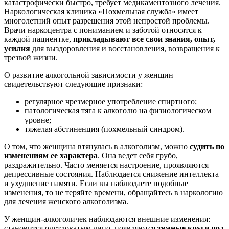
катастрофически быстро, требует медикаментозного лечения.
Наркологическая клиника «Похмельная служба» имеет
многолетний опыт разрешения этой непростой проблемы.
Врачи наркоцентра с пониманием и заботой относятся к
каждой пациентке,
прикладывают все свои знания, опыт,
усилия
для выздоровления и восстановления, возвращения к
трезвой жизни.
О развитие алкогольной зависимости у женщин
свидетельствуют следующие признаки:
регулярное чрезмерное употребление спиртного;
патологическая тяга к алкоголю на физиологическом
уровне;
тяжелая абстиненция (похмельный синдром).
О том, что женщина втянулась в алкоголизм, можно
судить по
изменениям ее характера
. Она ведет себя грубо,
раздражительно. Часто меняется настроение, проявляются
депрессивные состояния. Наблюдается снижение интеллекта
и ухудшение памяти. Если вы наблюдаете подобные
изменения, то не теряйте времени, обращайтесь в наркологию
для лечения женского алкоголизма.
У женщин-алкоголичек наблюдаются внешние изменения:
становится одутловатым лицо, появляются
темные круги под