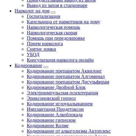
Вывод из запоя в стационаре
Нарколог на дом
Госпитализация
Капельница от наркотиков на дому
Наркологическая помощь
Наркологическая скорая
Помощь при передозировке
Прием нарколога
Снятие ломки
УБОД
Консультация нарколога онлайн
Кодирование
Кодирование препаратом Аквилонг
Кодирование препаратом Алгоминал
Кодирование препаратом Дисульфирам
Кодирование Двойной Блок
Электроимпульсная психотерапия
Эриксоновский гипноз
Кодирование иглоукалыванием
Имплантация Продетоксон
Кодирование Алкоблокада
Кодирование гипнозом
Кодирование Колме
Кодирование от алкоголизма Актоплекс