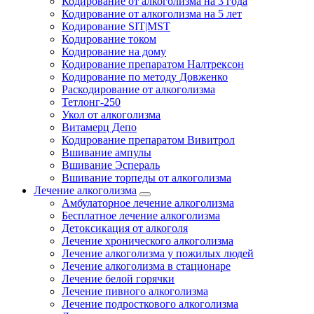
Кодирование от алкоголизма на 3 года
Кодирование от алкоголизма на 5 лет
Кодирование SIT|MST
Кодирование током
Кодирование на дому
Кодирование препаратом Налтрексон
Кодирование по методу Довженко
Раскодирование от алкоголизма
Тетлонг-250
Укол от алкоголизма
Витамерц Депо
Кодирование препаратом Вивитрол
Вшивание ампулы
Вшивание Эспераль
Вшивание торпеды от алкоголизма
Лечение алкоголизма
Амбулаторное лечение алкоголизма
Бесплатное лечение алкоголизма
Детоксикация от алкоголя
Лечение хронического алкоголизма
Лечение алкоголизма у пожилых людей
Лечение алкоголизма в стационаре
Лечение белой горячки
Лечение пивного алкоголизма
Лечение подросткового алкоголизма