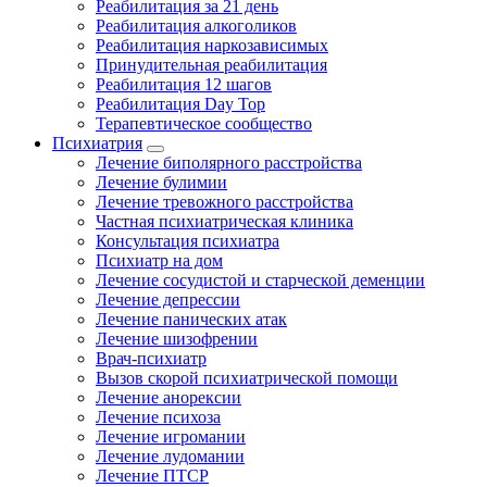
Реабилитация за 21 день
Реабилитация алкоголиков
Реабилитация наркозависимых
Принудительная реабилитация
Реабилитация 12 шагов
Реабилитация Day Top
Терапевтическое сообщество
Психиатрия
Лечение биполярного расстройства
Лечение булимии
Лечение тревожного расстройства
Частная психиатрическая клиника
Консультация психиатра
Психиатр на дом
Лечение сосудистой и старческой деменции
Лечение депрессии
Лечение панических атак
Лечение шизофрении
Врач-психиатр
Вызов скорой психиатрической помощи
Лечение анорексии
Лечение психоза
Лечение игромании
Лечение лудомании
Лечение ПТСР