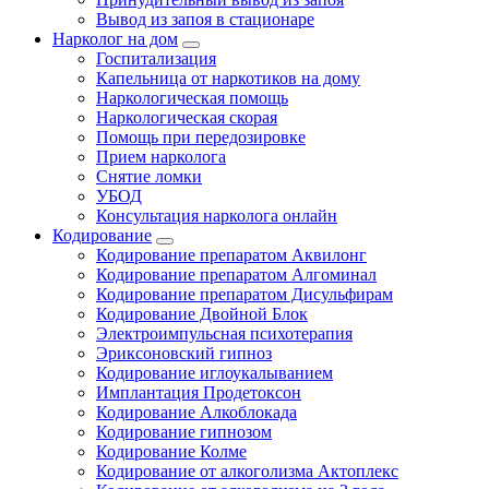
Вывод из запоя в стационаре
Нарколог на дом
Госпитализация
Капельница от наркотиков на дому
Наркологическая помощь
Наркологическая скорая
Помощь при передозировке
Прием нарколога
Снятие ломки
УБОД
Консультация нарколога онлайн
Кодирование
Кодирование препаратом Аквилонг
Кодирование препаратом Алгоминал
Кодирование препаратом Дисульфирам
Кодирование Двойной Блок
Электроимпульсная психотерапия
Эриксоновский гипноз
Кодирование иглоукалыванием
Имплантация Продетоксон
Кодирование Алкоблокада
Кодирование гипнозом
Кодирование Колме
Кодирование от алкоголизма Актоплекс