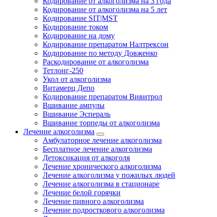
Кодирование от алкоголизма на 3 года
Кодирование от алкоголизма на 5 лет
Кодирование SIT|MST
Кодирование током
Кодирование на дому
Кодирование препаратом Налтрексон
Кодирование по методу Довженко
Раскодирование от алкоголизма
Тетлонг-250
Укол от алкоголизма
Витамерц Депо
Кодирование препаратом Вивитрол
Вшивание ампулы
Вшивание Эспераль
Вшивание торпеды от алкоголизма
Лечение алкоголизма
Амбулаторное лечение алкоголизма
Бесплатное лечение алкоголизма
Детоксикация от алкоголя
Лечение хронического алкоголизма
Лечение алкоголизма у пожилых людей
Лечение алкоголизма в стационаре
Лечение белой горячки
Лечение пивного алкоголизма
Лечение подросткового алкоголизма