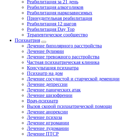
Реабилитация за 21 день
Реабилитация алкоголиков
Реабилитация наркозависимых
Принудительная реабилитация
Реабилитация 12 шагов
Реабилитация Day Top
Терапевтическое сообщество
Психиатрия
Лечение биполярного расстройства
Лечение булимии
Лечение тревожного расстройства
Частная психиатрическая клиника
Консультация психиатра
Психиатр на дом
Лечение сосудистой и старческой деменции
Лечение депрессии
Лечение панических атак
Лечение шизофрении
Врач-психиатр
Вызов скорой психиатрической помощи
Лечение анорексии
Лечение психоза
Лечение игромании
Лечение лудомании
Лечение ПТСР