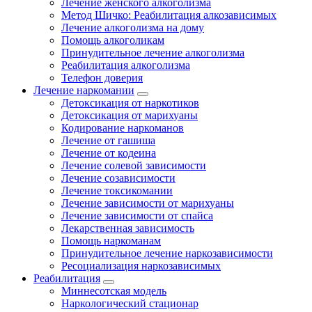
Лечение женского алкоголизма
Метод Шичко: Реабилитация алкозависимых
Лечение алкоголизма на дому
Помощь алкоголикам
Принудительное лечение алкоголизма
Реабилитация алкоголизма
Телефон доверия
Лечение наркомании
Детоксикация от наркотиков
Детоксикация от марихуаны
Кодирование наркоманов
Лечение от гашиша
Лечение от кодеина
Лечение солевой зависимости
Лечение созависимости
Лечение токсикомании
Лечение зависимости от марихуаны
Лечение зависимости от спайса
Лекарственная зависимость
Помощь наркоманам
Принудительное лечение наркозависимости
Ресоциализация наркозависимых
Реабилитация
Миннесотская модель
Наркологический стационар