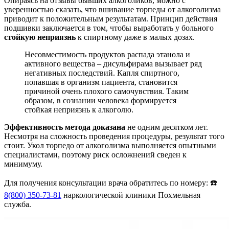
Опираясь на отзывы бывших алкоголиков, можно с
уверенностью сказать, что вшивание торпеды от алкоголизма
приводит к положительным результатам. Принцип действия
подшивки заключается в том, чтобы выработать у больного
стойкую неприязнь
к спиртному даже в малых дозах.
Несовместимость продуктов распада этанола и
активного вещества – дисульфирама вызывает ряд
негативных последствий. Капля спиртного,
попавшая в организм пациента, становится
причиной очень плохого самочувствия. Таким
образом, в сознании человека формируется
стойкая неприязнь к алкоголю.
Эффективность метода доказана
не одним десятком лет.
Несмотря на сложность проведения процедуры, результат того
стоит. Укол торпедо от алкоголизма выполняется опытными
специалистами, поэтому риск осложнений сведен к
минимуму.
Для получения консультации врача обратитесь по номеру: ☎️
8(800) 350-73-81
наркологической клиники Похмельная
служба.