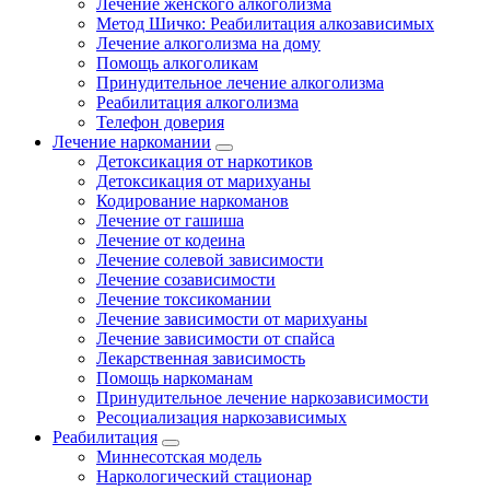
Лечение женского алкоголизма
Метод Шичко: Реабилитация алкозависимых
Лечение алкоголизма на дому
Помощь алкоголикам
Принудительное лечение алкоголизма
Реабилитация алкоголизма
Телефон доверия
Лечение наркомании
Детоксикация от наркотиков
Детоксикация от марихуаны
Кодирование наркоманов
Лечение от гашиша
Лечение от кодеина
Лечение солевой зависимости
Лечение созависимости
Лечение токсикомании
Лечение зависимости от марихуаны
Лечение зависимости от спайса
Лекарственная зависимость
Помощь наркоманам
Принудительное лечение наркозависимости
Ресоциализация наркозависимых
Реабилитация
Миннесотская модель
Наркологический стационар