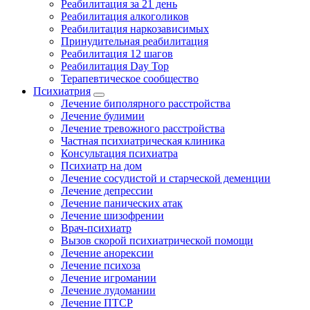
Реабилитация за 21 день
Реабилитация алкоголиков
Реабилитация наркозависимых
Принудительная реабилитация
Реабилитация 12 шагов
Реабилитация Day Top
Терапевтическое сообщество
Психиатрия
Лечение биполярного расстройства
Лечение булимии
Лечение тревожного расстройства
Частная психиатрическая клиника
Консультация психиатра
Психиатр на дом
Лечение сосудистой и старческой деменции
Лечение депрессии
Лечение панических атак
Лечение шизофрении
Врач-психиатр
Вызов скорой психиатрической помощи
Лечение анорексии
Лечение психоза
Лечение игромании
Лечение лудомании
Лечение ПТСР