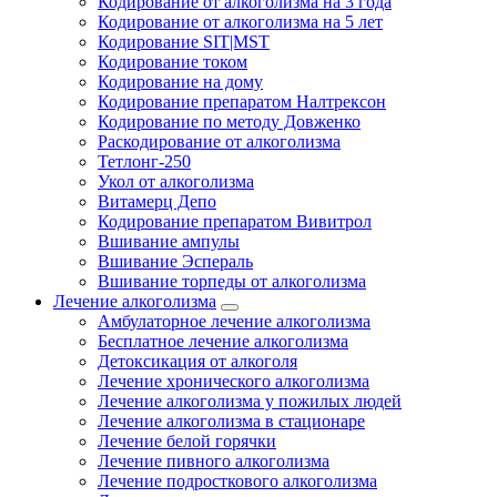
Кодирование от алкоголизма на 3 года
Кодирование от алкоголизма на 5 лет
Кодирование SIT|MST
Кодирование током
Кодирование на дому
Кодирование препаратом Налтрексон
Кодирование по методу Довженко
Раскодирование от алкоголизма
Тетлонг-250
Укол от алкоголизма
Витамерц Депо
Кодирование препаратом Вивитрол
Вшивание ампулы
Вшивание Эспераль
Вшивание торпеды от алкоголизма
Лечение алкоголизма
Амбулаторное лечение алкоголизма
Бесплатное лечение алкоголизма
Детоксикация от алкоголя
Лечение хронического алкоголизма
Лечение алкоголизма у пожилых людей
Лечение алкоголизма в стационаре
Лечение белой горячки
Лечение пивного алкоголизма
Лечение подросткового алкоголизма