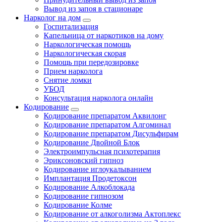
Вывод из запоя в стационаре
Нарколог на дом
Госпитализация
Капельница от наркотиков на дому
Наркологическая помощь
Наркологическая скорая
Помощь при передозировке
Прием нарколога
Снятие ломки
УБОД
Консультация нарколога онлайн
Кодирование
Кодирование препаратом Аквилонг
Кодирование препаратом Алгоминал
Кодирование препаратом Дисульфирам
Кодирование Двойной Блок
Электроимпульсная психотерапия
Эриксоновский гипноз
Кодирование иглоукалыванием
Имплантация Продетоксон
Кодирование Алкоблокада
Кодирование гипнозом
Кодирование Колме
Кодирование от алкоголизма Актоплекс