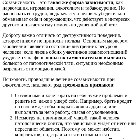
Созависимость – это
такая же форма зависимости
, как
наркомания, игромания, алкоголизм и табакокурение. Но
распознать ее трудно, ведь зачастую человек убедительно
обманывает себя и окружающих, что действует в интересах
другого и пытается ему помочь по душевной доброте.
Доброту важно отличать от деструктивного поведения,
которое никому не приносит пользы. Основным маркером
заболевания является состояние внутренних ресурсов
человека: если жизнь обоих участников взаимоотношений
ухудшается на фоне
попыток самостоятельно вылечить
больного от патологической тяги, ситуацию необходимо
разрешить с помощью врачей.
Психологи, проводящие лечение созависимости при
алкоголизме, называют
ряд тревожных признаков
:
Созависимый хочет брать на себя чужие проблемы и
решать их, даже в ущерб себе. Например, брать кредит
на свое имя, чтобы покрыть долги аддикта, или
выполнять за него работу, спасая от увольнения.
Несмотря на причиняемый ущерб, такой человек
патологически боится, что зависимый уйдет от него или
перестанет общаться. Поэтому он может избегать
конфликтов, подстраиваться и соглашаться с