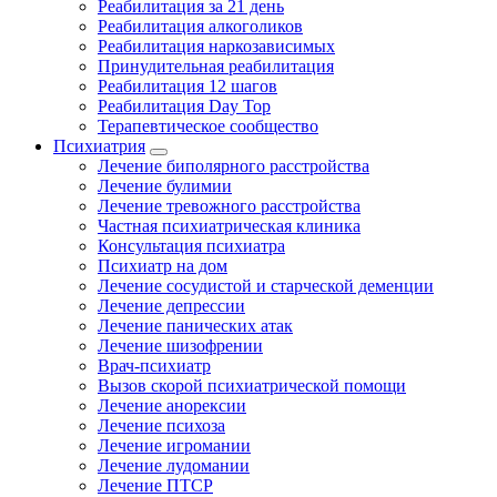
Реабилитация за 21 день
Реабилитация алкоголиков
Реабилитация наркозависимых
Принудительная реабилитация
Реабилитация 12 шагов
Реабилитация Day Top
Терапевтическое сообщество
Психиатрия
Лечение биполярного расстройства
Лечение булимии
Лечение тревожного расстройства
Частная психиатрическая клиника
Консультация психиатра
Психиатр на дом
Лечение сосудистой и старческой деменции
Лечение депрессии
Лечение панических атак
Лечение шизофрении
Врач-психиатр
Вызов скорой психиатрической помощи
Лечение анорексии
Лечение психоза
Лечение игромании
Лечение лудомании
Лечение ПТСР