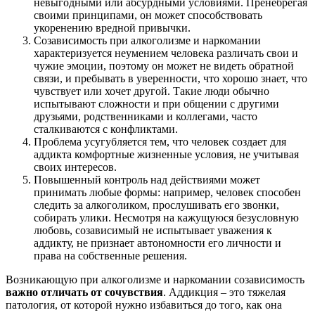
невыгодными или абсурдными условиями. Пренебрегая
своими принципами, он может способствовать
укоренению вредной привычки.
Созависимость при алкоголизме и наркомании
характеризуется неумением человека различать свои и
чужие эмоции, поэтому он может не видеть обратной
связи, и пребывать в уверенности, что хорошо знает, что
чувствует или хочет другой. Такие люди обычно
испытывают сложности и при общении с другими
друзьями, родственниками и коллегами, часто
сталкиваются с конфликтами.
Проблема усугубляется тем, что человек создает для
аддикта комфортные жизненные условия, не учитывая
своих интересов.
Повышенный контроль над действиями может
принимать любые формы: например, человек способен
следить за алкоголиком, прослушивать его звонки,
собирать улики. Несмотря на кажущуюся безусловную
любовь, созависимый не испытывает уважения к
аддикту, не признает автономности его личности и
права на собственные решения.
Возникающую при алкоголизме и наркомании созависимость
важно отличать от сочувствия
. Аддикция – это тяжелая
патология, от которой нужно избавиться до того, как она