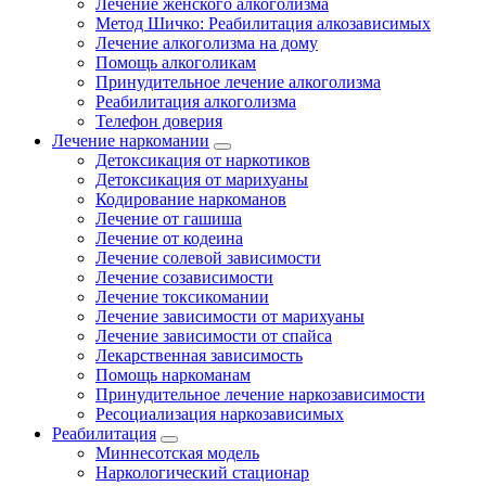
Лечение женского алкоголизма
Метод Шичко: Реабилитация алкозависимых
Лечение алкоголизма на дому
Помощь алкоголикам
Принудительное лечение алкоголизма
Реабилитация алкоголизма
Телефон доверия
Лечение наркомании
Детоксикация от наркотиков
Детоксикация от марихуаны
Кодирование наркоманов
Лечение от гашиша
Лечение от кодеина
Лечение солевой зависимости
Лечение созависимости
Лечение токсикомании
Лечение зависимости от марихуаны
Лечение зависимости от спайса
Лекарственная зависимость
Помощь наркоманам
Принудительное лечение наркозависимости
Ресоциализация наркозависимых
Реабилитация
Миннесотская модель
Наркологический стационар