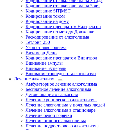
Кодирование от алкоголизма на 3 года
Кодирование от алкоголизма на 5 лет
Кодирование SIT|MST
Кодирование током
Кодирование на дому
Кодирование препаратом Налтрексон
Кодирование по методу Довженко
Раскодирование от алкоголизма
Тетлонг-250
Укол от алкоголизма
Витамерц Депо
Кодирование препаратом Вивитрол
Вшивание ампулы
Вшивание Эспераль
Вшивание торпеды от алкоголизма
Лечение алкоголизма
Амбулаторное лечение алкоголизма
Бесплатное лечение алкоголизма
Детоксикация от алкоголя
Лечение хронического алкоголизма
Лечение алкоголизма у пожилых людей
Лечение алкоголизма в стационаре
Лечение белой горячки
Лечение пивного алкоголизма
Лечение подросткового алкоголизма