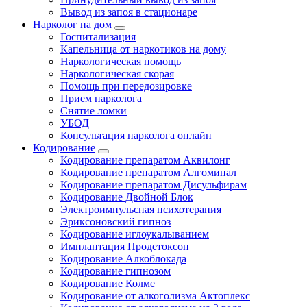
Вывод из запоя в стационаре
Нарколог на дом
Госпитализация
Капельница от наркотиков на дому
Наркологическая помощь
Наркологическая скорая
Помощь при передозировке
Прием нарколога
Снятие ломки
УБОД
Консультация нарколога онлайн
Кодирование
Кодирование препаратом Аквилонг
Кодирование препаратом Алгоминал
Кодирование препаратом Дисульфирам
Кодирование Двойной Блок
Электроимпульсная психотерапия
Эриксоновский гипноз
Кодирование иглоукалыванием
Имплантация Продетоксон
Кодирование Алкоблокада
Кодирование гипнозом
Кодирование Колме
Кодирование от алкоголизма Актоплекс