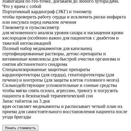
Навигация по гео-точке, доезжаем до любого хутора/дачи.
Что у врача с собой
Портативный кардиограф (ЭКГ) и тонометр
чтобы проверить работу сердца и исключить риски инфаркта
или инсульта перед началом лечения
Глюкометр и пульсоксиметр
для мгновенного анализа уровня сахара и насыщения крови
кислородом (особенно важно для пациентов с диабетом и
тяжелой интоксикацией
Полный набор медикаментов для капельниц
сертифицированные растворы, детокс-препараты и
витаминные комплексы для быстрой очистки организма и
снятия абстинентного синдрома
Специализированные защитные препараты
кардиопротекторы (для сердца), гепатопротекторы (для
печени) и ноотропы (для защиты клеток головного мозга)
Сильнодействующие успокоительные и сонные средства
чтобы мягко снять психоз, агрессию, тревогу и погрузить
пациента в безопасный терапевтический сон
Запас таблеток на 3 дня
врач оставляет медикаменты и расписывает четкий план их
приема для самостоятельного восстановления пациента после
уезда бригады
Узнать стоимость